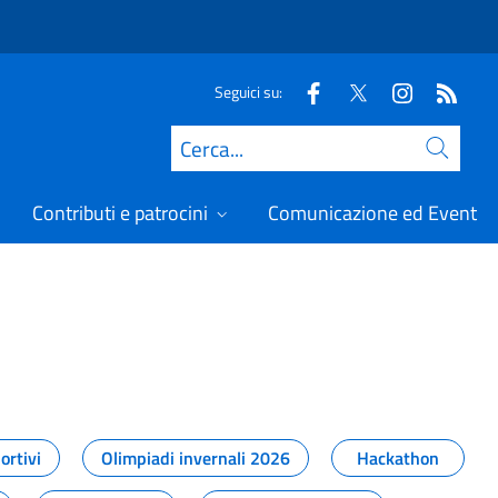
Seguici su:
Cerca
Contributi e patrocini
Comunicazione ed Eventi
t
ortivi
Olimpiadi invernali 2026
Hackathon