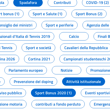
ola
Spadafora
Contributi
COVID-19 (2)
t bonus (1)
Sport e Salute (1)
Sport Bonus (2)
onsiglio dei ministri
Sport e periferie
Agenzia delle
zionali d'Italia di Tennis 2019
Calcio
Finali 
i Tennis
Sport e società
Cavalieri della Repubblica
tina 2026
Cortina 2021
Campionati studenteschi 
Parlamento europeo
Notizie
Promozione 
e
Prevenzione del doping
Attività istituzionale
viso pubblico
Sport Bonus 2020 (1)
Eventi sportivi
zione motoria
contributi a fondo perduto
Emergenz