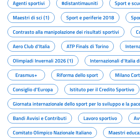
Agenti sportivi
#distantimauniti
Sport e scu
Maestri di sci (1)
Sport e periferie 2018
Spor
Contrasto alla manipolazione dei risultati sportivi
C
Aero Club d'Italia
ATP Finals di Torino
Interna
Olimpiadi Invernali 2026 (1)
Internazionali d'Italia d
Erasmus+
Riforma dello sport
Milano Cor
Consiglio d'Europa
Istituto per il Credito Sportivo
Giornata internazionale dello sport per lo sviluppo e la pac
Bandi Avvisi e Contributi
Lavoro sportivo
Av
Comitato Olimpico Nazionale Italiano
Maestri educa