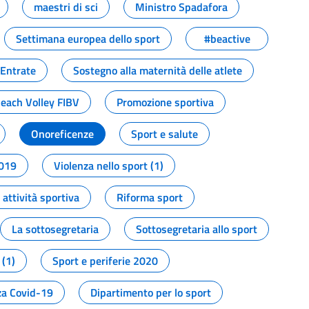
maestri di sci
Ministro Spadafora
Settimana europea dello sport
#beactive
 Entrate
Sostegno alla maternità delle atlete
Beach Volley FIBV
Promozione sportiva
Onoreficenze
Sport e salute
2019
Violenza nello sport (1)
attività sportiva
Riforma sport
La sottosegretaria
Sottosegretaria allo sport
 (1)
Sport e periferie 2020
a Covid-19
Dipartimento per lo sport