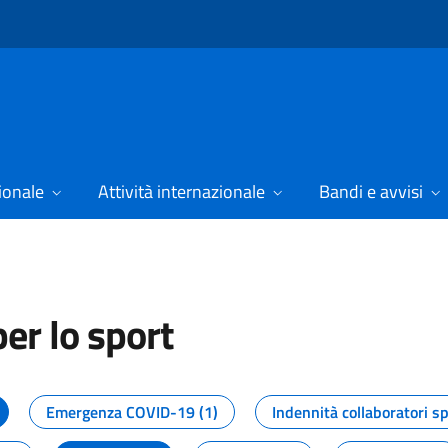
ionale
Attività internazionale
Bandi e avvisi
er lo sport
tizie dal Dipartimento per lo spor
Emergenza COVID-19 (1)
Indennità collaboratori sp