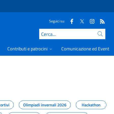
Seguici su:
Cerca
Contributi e patrocini
Comunicazione ed Eventi
t
ortivi
Olimpiadi invernali 2026
Hackathon