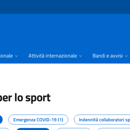
ionale
Attività internazionale
Bandi e avvisi
er lo sport
tizie dal Dipartimento per lo spor
Emergenza COVID-19 (1)
Indennità collaboratori sp