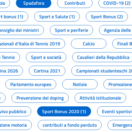
ola
Spadafora
Contributi
COVID-19 (2)
t bonus (1)
Sport e Salute (1)
Sport Bonus (2)
onsiglio dei ministri
Sport e periferie
Agenzia delle
zionali d'Italia di Tennis 2019
Calcio
Finali 
i Tennis
Sport e società
Cavalieri della Repubblica
tina 2026
Cortina 2021
Campionati studenteschi 
Parlamento europeo
Notizie
Promozione 
e
Prevenzione del doping
Attività istituzionale
viso pubblico
Sport Bonus 2020 (1)
Eventi sportivi
zione motoria
contributi a fondo perduto
Emergenz