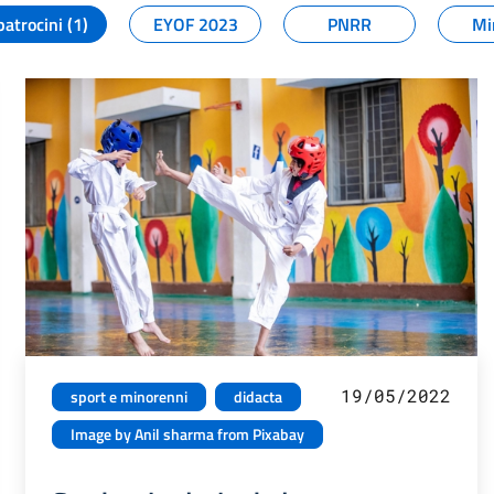
patrocini (1)
EYOF 2023
PNRR
Mi
19/05/2022
sport e minorenni
didacta
Image by Anil sharma from Pixabay