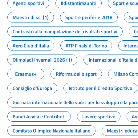
Agenti sportivi
#distantimauniti
Sport e scu
Maestri di sci (1)
Sport e periferie 2018
Spor
Contrasto alla manipolazione dei risultati sportivi
C
Aero Club d'Italia
ATP Finals di Torino
Interna
Olimpiadi Invernali 2026 (1)
Internazionali d'Italia d
Erasmus+
Riforma dello sport
Milano Cor
Consiglio d'Europa
Istituto per il Credito Sportivo
Giornata internazionale dello sport per lo sviluppo e la pac
Bandi Avvisi e Contributi
Lavoro sportivo
Av
Comitato Olimpico Nazionale Italiano
Maestri educa