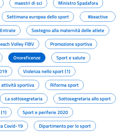
maestri di sci
Ministro Spadafora
Settimana europea dello sport
#beactive
 Entrate
Sostegno alla maternità delle atlete
Beach Volley FIBV
Promozione sportiva
Onoreficenze
Sport e salute
2019
Violenza nello sport (1)
attività sportiva
Riforma sport
La sottosegretaria
Sottosegretaria allo sport
 (1)
Sport e periferie 2020
a Covid-19
Dipartimento per lo sport