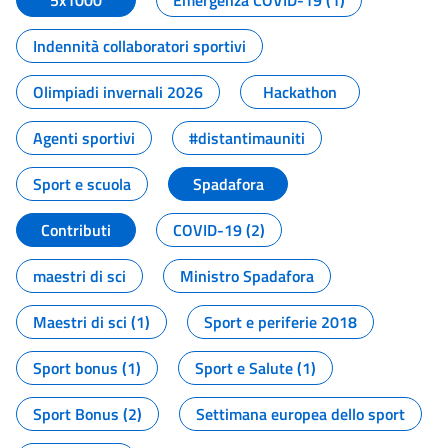
5x1000
Emergenza COVID-19 (1)
Indennità collaboratori sportivi
Olimpiadi invernali 2026
Hackathon
Agenti sportivi
#distantimauniti
Sport e scuola
Spadafora
Contributi
COVID-19 (2)
maestri di sci
Ministro Spadafora
Maestri di sci (1)
Sport e periferie 2018
Sport bonus (1)
Sport e Salute (1)
Sport Bonus (2)
Settimana europea dello sport