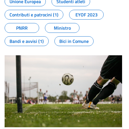
Unione Europea
Studenti atleti
Contributi e patrocini (1)
EYOF 2023
PNRR
Ministro
Bandi e avvisi (1)
Bici in Comune