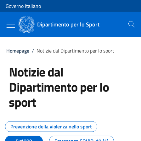
Vai al contenuto
Vai alla navigazione del sito
Governo Italiano
Dipartimento per lo Sport
Cerca
Homepage
/
Notizie dal Dipartimento per lo sport
Notizie dal
Dipartimento per lo
sport
Tutti i contenuti della pagina No
Prevenzione della violenza nello sport