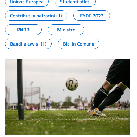
Unione Europea
Studenti atleti
Contributi e patrocini (1)
EYOF 2023
PNRR
Ministro
Bandi e avvisi (1)
Bici in Comune