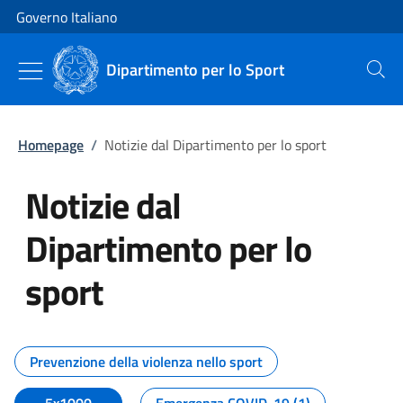
Vai al contenuto
Vai alla navigazione del sito
Governo Italiano
Dipartimento per lo Sport
Cerca
Homepage
/
Notizie dal Dipartimento per lo sport
Notizie dal
Dipartimento per lo
sport
Tutti i contenuti della pagina No
Prevenzione della violenza nello sport