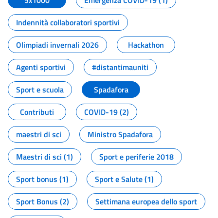
5x1000
Emergenza COVID-19 (1)
Indennità collaboratori sportivi
Olimpiadi invernali 2026
Hackathon
Agenti sportivi
#distantimauniti
Sport e scuola
Spadafora
Contributi
COVID-19 (2)
maestri di sci
Ministro Spadafora
Maestri di sci (1)
Sport e periferie 2018
Sport bonus (1)
Sport e Salute (1)
Sport Bonus (2)
Settimana europea dello sport