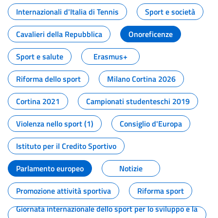
Internazionali d'Italia di Tennis
Sport e società
Cavalieri della Repubblica
Onoreficenze
Sport e salute
Erasmus+
Riforma dello sport
Milano Cortina 2026
Cortina 2021
Campionati studenteschi 2019
Violenza nello sport (1)
Consiglio d'Europa
Istituto per il Credito Sportivo
Parlamento europeo
Notizie
Promozione attività sportiva
Riforma sport
Giornata internazionale dello sport per lo sviluppo e la