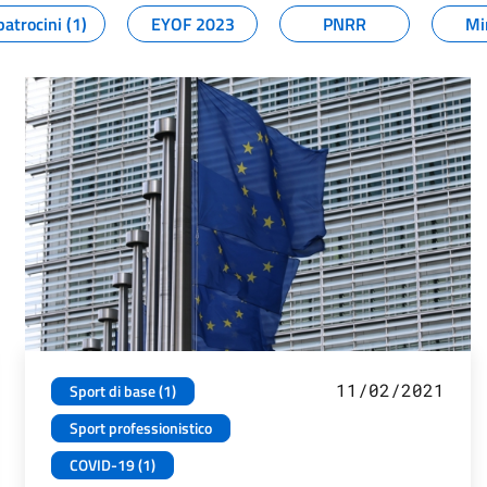
patrocini (1)
EYOF 2023
PNRR
Mi
11/02/2021
Sport di base (1)
Sport professionistico
COVID-19 (1)