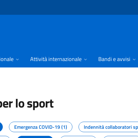
ionale
Attività internazionale
Bandi e avvisi
er lo sport
tizie dal Dipartimento per lo spor
Emergenza COVID-19 (1)
Indennità collaboratori sp