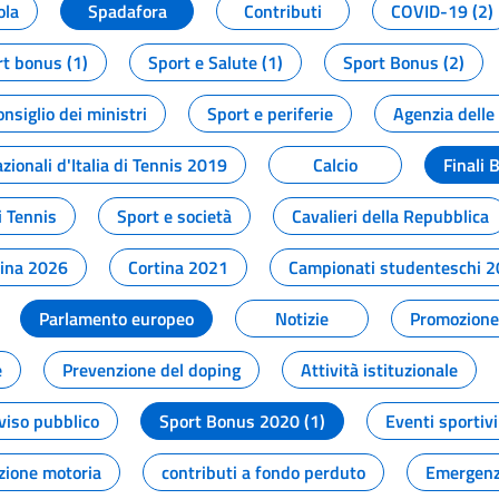
ola
Spadafora
Contributi
COVID-19 (2)
t bonus (1)
Sport e Salute (1)
Sport Bonus (2)
onsiglio dei ministri
Sport e periferie
Agenzia delle
zionali d'Italia di Tennis 2019
Calcio
Finali 
i Tennis
Sport e società
Cavalieri della Repubblica
tina 2026
Cortina 2021
Campionati studenteschi 
Parlamento europeo
Notizie
Promozione 
e
Prevenzione del doping
Attività istituzionale
viso pubblico
Sport Bonus 2020 (1)
Eventi sportivi
zione motoria
contributi a fondo perduto
Emergenz