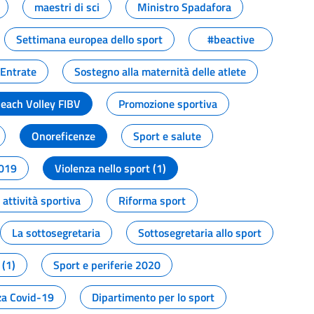
maestri di sci
Ministro Spadafora
Settimana europea dello sport
#beactive
 Entrate
Sostegno alla maternità delle atlete
Beach Volley FIBV
Promozione sportiva
Onoreficenze
Sport e salute
2019
Violenza nello sport (1)
attività sportiva
Riforma sport
La sottosegretaria
Sottosegretaria allo sport
 (1)
Sport e periferie 2020
a Covid-19
Dipartimento per lo sport