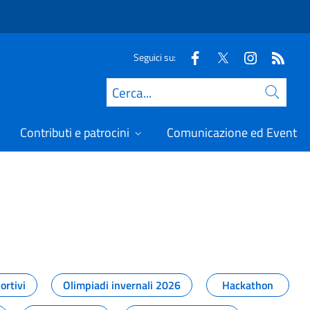
Seguici su:
Cerca
Contributi e patrocini
Comunicazione ed Eventi
t
ortivi
Olimpiadi invernali 2026
Hackathon