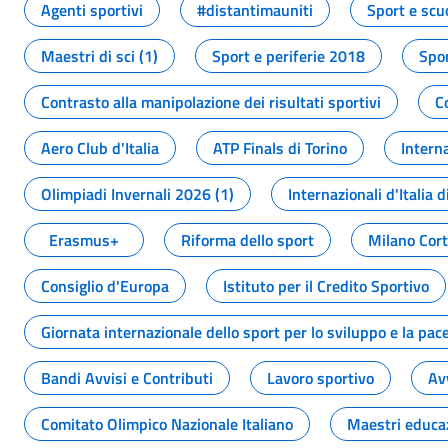
Agenti sportivi
#distantimauniti
Sport e scu
Maestri di sci (1)
Sport e periferie 2018
Spor
Contrasto alla manipolazione dei risultati sportivi
C
Aero Club d'Italia
ATP Finals di Torino
Interna
Olimpiadi Invernali 2026 (1)
Internazionali d'Italia d
Erasmus+
Riforma dello sport
Milano Cor
Consiglio d'Europa
Istituto per il Credito Sportivo
Giornata internazionale dello sport per lo sviluppo e la pac
Bandi Avvisi e Contributi
Lavoro sportivo
Av
Comitato Olimpico Nazionale Italiano
Maestri educa