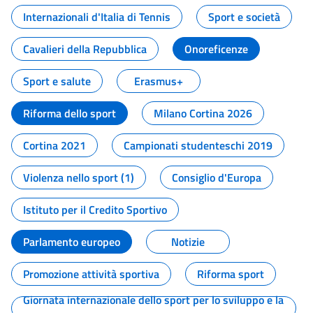
Internazionali d'Italia di Tennis
Sport e società
Cavalieri della Repubblica
Onoreficenze
Sport e salute
Erasmus+
Riforma dello sport
Milano Cortina 2026
Cortina 2021
Campionati studenteschi 2019
Violenza nello sport (1)
Consiglio d'Europa
Istituto per il Credito Sportivo
Parlamento europeo
Notizie
Promozione attività sportiva
Riforma sport
Giornata internazionale dello sport per lo sviluppo e la