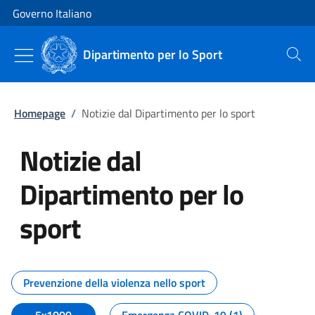
Vai al contenuto
Vai alla navigazione del sito
Governo Italiano
Dipartimento per lo Sport
Cerca
Homepage
/
Notizie dal Dipartimento per lo sport
Notizie dal
Dipartimento per lo
sport
Tutti i contenuti della pagina No
Prevenzione della violenza nello sport