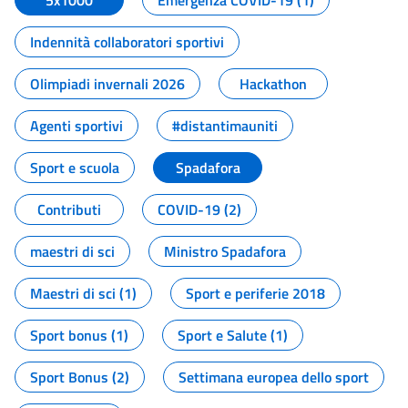
5x1000
Emergenza COVID-19 (1)
Indennità collaboratori sportivi
Olimpiadi invernali 2026
Hackathon
Agenti sportivi
#distantimauniti
Sport e scuola
Spadafora
Contributi
COVID-19 (2)
maestri di sci
Ministro Spadafora
Maestri di sci (1)
Sport e periferie 2018
Sport bonus (1)
Sport e Salute (1)
Sport Bonus (2)
Settimana europea dello sport