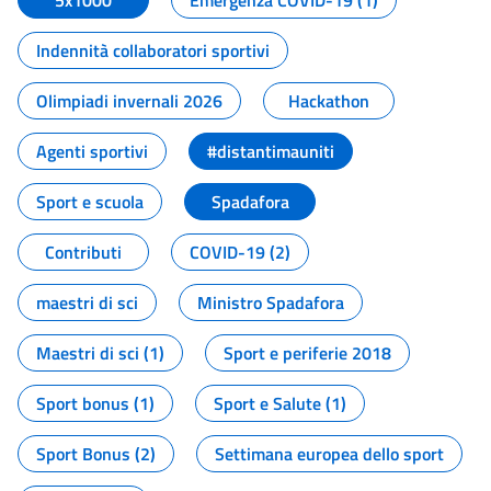
5x1000
Emergenza COVID-19 (1)
Indennità collaboratori sportivi
Olimpiadi invernali 2026
Hackathon
Agenti sportivi
#distantimauniti
Sport e scuola
Spadafora
Contributi
COVID-19 (2)
maestri di sci
Ministro Spadafora
Maestri di sci (1)
Sport e periferie 2018
Sport bonus (1)
Sport e Salute (1)
Sport Bonus (2)
Settimana europea dello sport