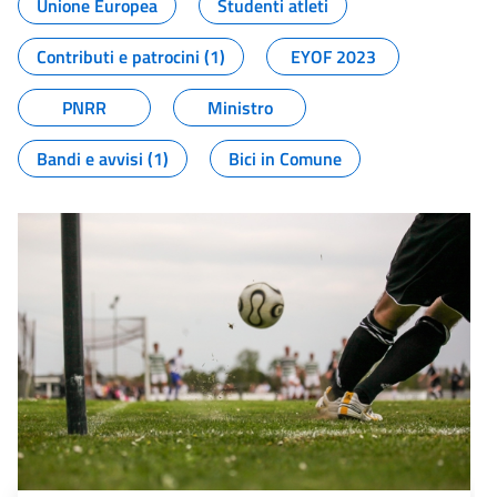
Unione Europea
Studenti atleti
Contributi e patrocini (1)
EYOF 2023
PNRR
Ministro
Bandi e avvisi (1)
Bici in Comune