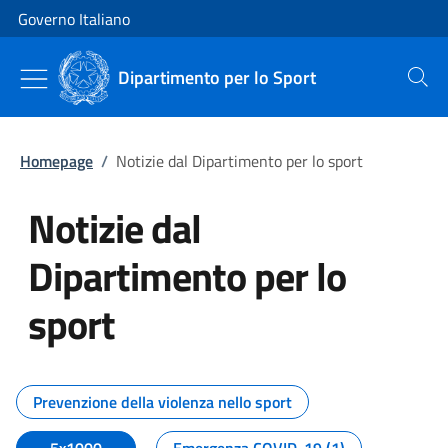
Vai al contenuto
Vai alla navigazione del sito
Governo Italiano
Dipartimento per lo Sport
Cerca
Homepage
/
Notizie dal Dipartimento per lo sport
Notizie dal
Dipartimento per lo
sport
Tutti i contenuti della pagina No
Prevenzione della violenza nello sport