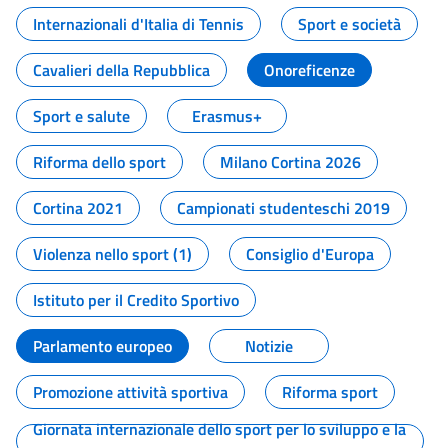
Internazionali d'Italia di Tennis
Sport e società
Cavalieri della Repubblica
Onoreficenze
Sport e salute
Erasmus+
Riforma dello sport
Milano Cortina 2026
Cortina 2021
Campionati studenteschi 2019
Violenza nello sport (1)
Consiglio d'Europa
Istituto per il Credito Sportivo
Parlamento europeo
Notizie
Promozione attività sportiva
Riforma sport
Giornata internazionale dello sport per lo sviluppo e la