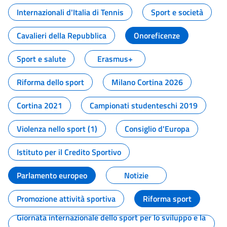
Internazionali d'Italia di Tennis
Sport e società
Cavalieri della Repubblica
Onoreficenze
Sport e salute
Erasmus+
Riforma dello sport
Milano Cortina 2026
Cortina 2021
Campionati studenteschi 2019
Violenza nello sport (1)
Consiglio d'Europa
Istituto per il Credito Sportivo
Parlamento europeo
Notizie
Promozione attività sportiva
Riforma sport
Giornata internazionale dello sport per lo sviluppo e la