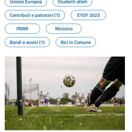
Unione Europea
Studenti atleti
Contributi e patrocini (1)
EYOF 2023
PNRR
Ministro
Bandi e avvisi (1)
Bici in Comune