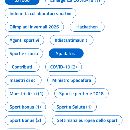
5x1000
Emergenza COVID-19 (1)
Indennità collaboratori sportivi
Olimpiadi invernali 2026
Hackathon
Agenti sportivi
#distantimauniti
Sport e scuola
Spadafora
Contributi
COVID-19 (2)
maestri di sci
Ministro Spadafora
Maestri di sci (1)
Sport e periferie 2018
Sport bonus (1)
Sport e Salute (1)
Sport Bonus (2)
Settimana europea dello sport