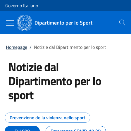
Vai al contenuto
Vai alla navigazione del sito
Governo Italiano
Dipartimento per lo Sport
Cerca
Homepage
/
Notizie dal Dipartimento per lo sport
Notizie dal
Dipartimento per lo
sport
Tutti i contenuti della pagina No
Prevenzione della violenza nello sport