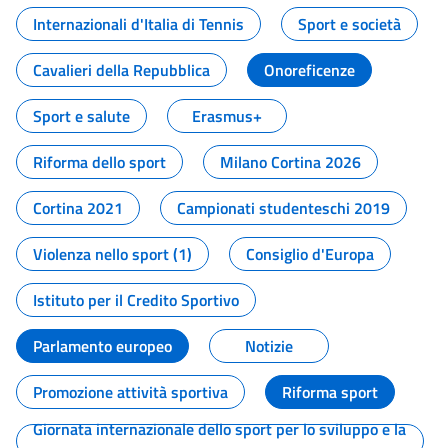
Internazionali d'Italia di Tennis
Sport e società
Cavalieri della Repubblica
Onoreficenze
Sport e salute
Erasmus+
Riforma dello sport
Milano Cortina 2026
Cortina 2021
Campionati studenteschi 2019
Violenza nello sport (1)
Consiglio d'Europa
Istituto per il Credito Sportivo
Parlamento europeo
Notizie
Promozione attività sportiva
Riforma sport
Giornata internazionale dello sport per lo sviluppo e la