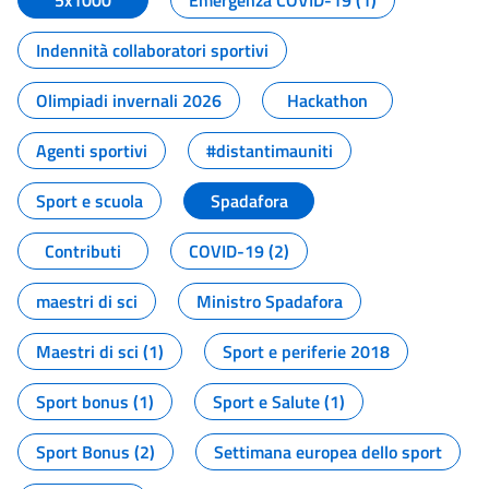
5x1000
Emergenza COVID-19 (1)
Indennità collaboratori sportivi
Olimpiadi invernali 2026
Hackathon
Agenti sportivi
#distantimauniti
Sport e scuola
Spadafora
Contributi
COVID-19 (2)
maestri di sci
Ministro Spadafora
Maestri di sci (1)
Sport e periferie 2018
Sport bonus (1)
Sport e Salute (1)
Sport Bonus (2)
Settimana europea dello sport