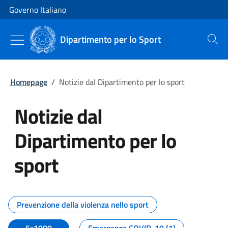
Vai al contenuto
Vai alla navigazione del sito
Governo Italiano
Dipartimento per lo Sport
Cerca
Homepage
/
Notizie dal Dipartimento per lo sport
Notizie dal
Dipartimento per lo
sport
Tutti i contenuti della pagina No
Prevenzione della violenza nello sport