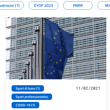
patrocini (1)
EYOF 2023
PNRR
Mi
11/02/2021
Sport di base (1)
Sport professionistico
COVID-19 (1)