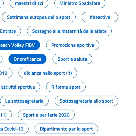
maestri di sci
Ministro Spadafora
Settimana europea dello sport
#beactive
 Entrate
Sostegno alla maternità delle atlete
Beach Volley FIBV
Promozione sportiva
Onoreficenze
Sport e salute
2019
Violenza nello sport (1)
attività sportiva
Riforma sport
La sottosegretaria
Sottosegretaria allo sport
 (1)
Sport e periferie 2020
a Covid-19
Dipartimento per lo sport