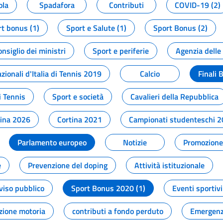
ola
Spadafora
Contributi
COVID-19 (2)
t bonus (1)
Sport e Salute (1)
Sport Bonus (2)
onsiglio dei ministri
Sport e periferie
Agenzia delle
zionali d'Italia di Tennis 2019
Calcio
Finali 
i Tennis
Sport e società
Cavalieri della Repubblica
tina 2026
Cortina 2021
Campionati studenteschi 
Parlamento europeo
Notizie
Promozione 
e
Prevenzione del doping
Attività istituzionale
viso pubblico
Sport Bonus 2020 (1)
Eventi sportivi
zione motoria
contributi a fondo perduto
Emergenz