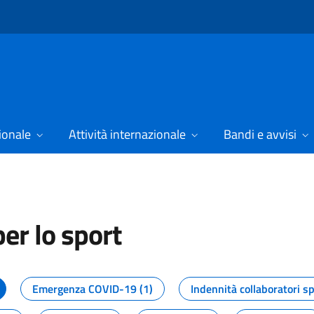
ionale
Attività internazionale
Bandi e avvisi
er lo sport
tizie dal Dipartimento per lo spor
Emergenza COVID-19 (1)
Indennità collaboratori sp