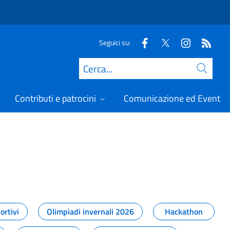
Seguici su:
Cerca
Contributi e patrocini
Comunicazione ed Eventi
t
ortivi
Olimpiadi invernali 2026
Hackathon