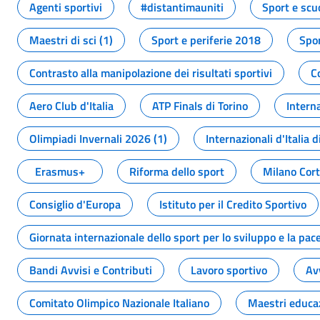
Agenti sportivi
#distantimauniti
Sport e scu
Maestri di sci (1)
Sport e periferie 2018
Spor
Contrasto alla manipolazione dei risultati sportivi
C
Aero Club d'Italia
ATP Finals di Torino
Interna
Olimpiadi Invernali 2026 (1)
Internazionali d'Italia d
Erasmus+
Riforma dello sport
Milano Cor
Consiglio d'Europa
Istituto per il Credito Sportivo
Giornata internazionale dello sport per lo sviluppo e la pac
Bandi Avvisi e Contributi
Lavoro sportivo
Av
Comitato Olimpico Nazionale Italiano
Maestri educa