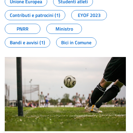
Unione Europea
Studenti atleti
Contributi e patrocini (1)
EYOF 2023
PNRR
Ministro
Bandi e avvisi (1)
Bici in Comune