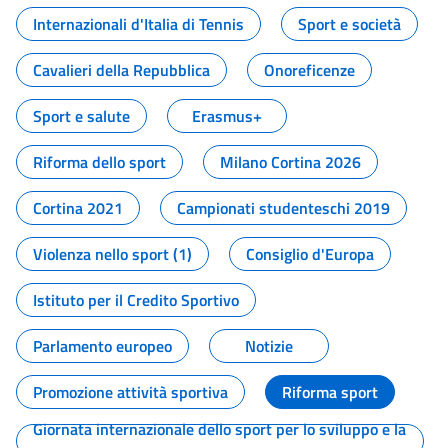
Internazionali d'Italia di Tennis
Sport e società
Cavalieri della Repubblica
Onoreficenze
Sport e salute
Erasmus+
Riforma dello sport
Milano Cortina 2026
Cortina 2021
Campionati studenteschi 2019
Violenza nello sport (1)
Consiglio d'Europa
Istituto per il Credito Sportivo
Parlamento europeo
Notizie
Promozione attività sportiva
Riforma sport
Giornata internazionale dello sport per lo sviluppo e la