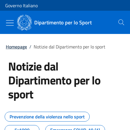
Vai al contenuto
Vai alla navigazione del sito
Governo Italiano
Dipartimento per lo Sport
Cerca
Homepage
/
Notizie dal Dipartimento per lo sport
Notizie dal
Dipartimento per lo
sport
Tutti i contenuti della pagina No
Prevenzione della violenza nello sport