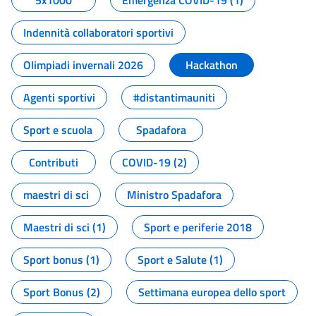
5x1000
Emergenza COVID-19 (1)
Indennità collaboratori sportivi
Olimpiadi invernali 2026
Hackathon
Agenti sportivi
#distantimauniti
Sport e scuola
Spadafora
Contributi
COVID-19 (2)
maestri di sci
Ministro Spadafora
Maestri di sci (1)
Sport e periferie 2018
Sport bonus (1)
Sport e Salute (1)
Sport Bonus (2)
Settimana europea dello sport