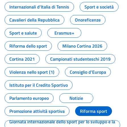
Internazionali d'Italia di Tennis
Sport e società
Cavalieri della Repubblica
Onoreficenze
Sport e salute
Erasmus+
Riforma dello sport
Milano Cortina 2026
Cortina 2021
Campionati studenteschi 2019
Violenza nello sport (1)
Consiglio d'Europa
Istituto per il Credito Sportivo
Parlamento europeo
Notizie
Promozione attività sportiva
Riforma sport
Giornata internazionale dello sport per lo sviluppo e la