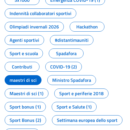
5x1000
Emergenza COVID-19 (1)
Indennità collaboratori sportivi
Olimpiadi invernali 2026
Hackathon
Agenti sportivi
#distantimauniti
Sport e scuola
Spadafora
Contributi
COVID-19 (2)
maestri di sci
Ministro Spadafora
Maestri di sci (1)
Sport e periferie 2018
Sport bonus (1)
Sport e Salute (1)
Sport Bonus (2)
Settimana europea dello sport