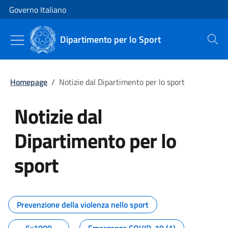
Vai al contenuto
Vai alla navigazione del sito
Governo Italiano
Dipartimento per lo Sport
Cerca
Homepage
/
Notizie dal Dipartimento per lo sport
Notizie dal
Dipartimento per lo
sport
Tutti i contenuti della pagina No
Prevenzione della violenza nello sport