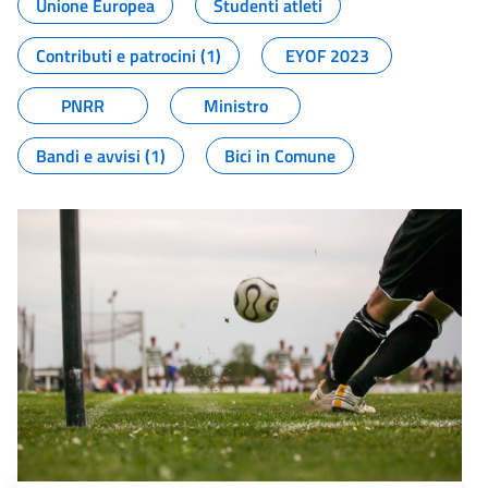
Unione Europea
Studenti atleti
Contributi e patrocini (1)
EYOF 2023
PNRR
Ministro
Bandi e avvisi (1)
Bici in Comune