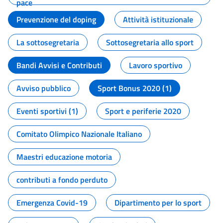
pace
Prevenzione del doping
Attività istituzionale
La sottosegretaria
Sottosegretaria allo sport
Bandi Avvisi e Contributi
Lavoro sportivo
Avviso pubblico
Sport Bonus 2020 (1)
Eventi sportivi (1)
Sport e periferie 2020
Comitato Olimpico Nazionale Italiano
Maestri educazione motoria
contributi a fondo perduto
Emergenza Covid-19
Dipartimento per lo sport