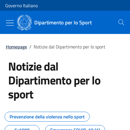
Vai al contenuto
Vai alla navigazione del sito
Governo Italiano
Dipartimento per lo Sport
Cerca
Homepage
/
Notizie dal Dipartimento per lo sport
Notizie dal
Dipartimento per lo
sport
Tutti i contenuti della pagina No
Prevenzione della violenza nello sport