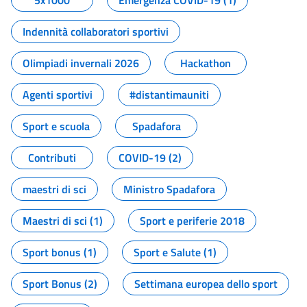
5x1000
Emergenza COVID-19 (1)
Indennità collaboratori sportivi
Olimpiadi invernali 2026
Hackathon
Agenti sportivi
#distantimauniti
Sport e scuola
Spadafora
Contributi
COVID-19 (2)
maestri di sci
Ministro Spadafora
Maestri di sci (1)
Sport e periferie 2018
Sport bonus (1)
Sport e Salute (1)
Sport Bonus (2)
Settimana europea dello sport