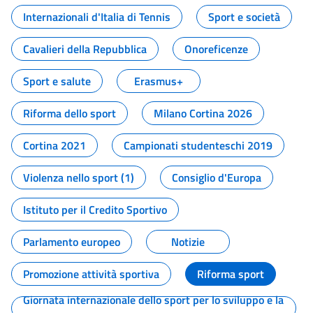
Internazionali d'Italia di Tennis
Sport e società
Cavalieri della Repubblica
Onoreficenze
Sport e salute
Erasmus+
Riforma dello sport
Milano Cortina 2026
Cortina 2021
Campionati studenteschi 2019
Violenza nello sport (1)
Consiglio d'Europa
Istituto per il Credito Sportivo
Parlamento europeo
Notizie
Promozione attività sportiva
Riforma sport
Giornata internazionale dello sport per lo sviluppo e la