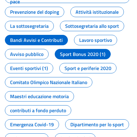
pace
Prevenzione del doping
Attività istituzionale
La sottosegretaria
Sottosegretaria allo sport
Bandi Avvisi e Contributi
Lavoro sportivo
Avviso pubblico
Sport Bonus 2020 (1)
Eventi sportivi (1)
Sport e periferie 2020
Comitato Olimpico Nazionale Italiano
Maestri educazione motoria
contributi a fondo perduto
Emergenza Covid-19
Dipartimento per lo sport