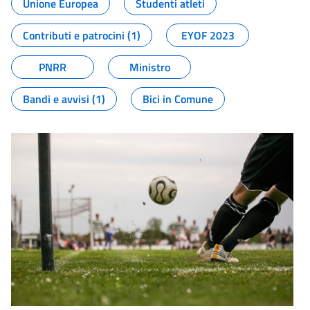
Unione Europea
Studenti atleti
Contributi e patrocini (1)
EYOF 2023
PNRR
Ministro
Bandi e avvisi (1)
Bici in Comune