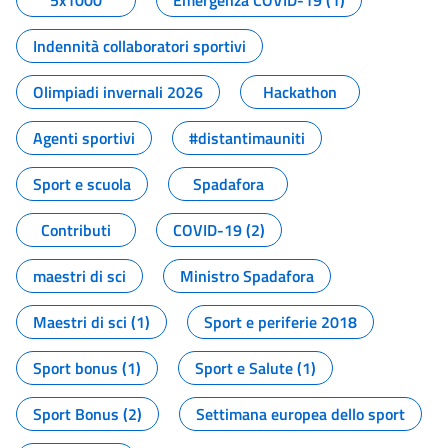
5x1000
Emergenza COVID-19 (1)
Indennità collaboratori sportivi
Olimpiadi invernali 2026
Hackathon
Agenti sportivi
#distantimauniti
Sport e scuola
Spadafora
Contributi
COVID-19 (2)
maestri di sci
Ministro Spadafora
Maestri di sci (1)
Sport e periferie 2018
Sport bonus (1)
Sport e Salute (1)
Sport Bonus (2)
Settimana europea dello sport