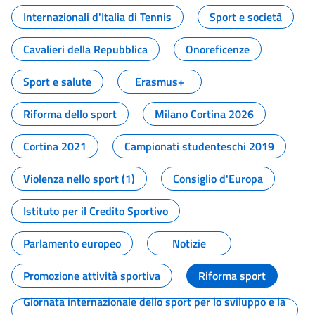
Internazionali d'Italia di Tennis
Sport e società
Cavalieri della Repubblica
Onoreficenze
Sport e salute
Erasmus+
Riforma dello sport
Milano Cortina 2026
Cortina 2021
Campionati studenteschi 2019
Violenza nello sport (1)
Consiglio d'Europa
Istituto per il Credito Sportivo
Parlamento europeo
Notizie
Promozione attività sportiva
Riforma sport
Giornata internazionale dello sport per lo sviluppo e la