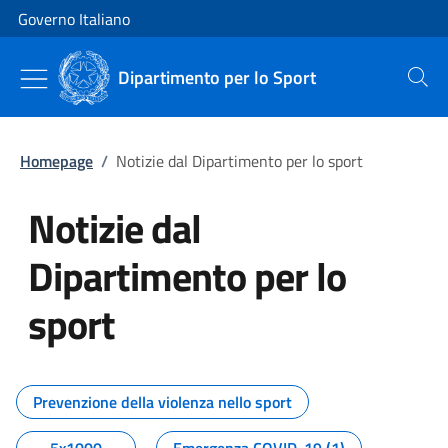
Vai al contenuto
Vai alla navigazione del sito
Governo Italiano
Dipartimento per lo Sport
Cerca
Homepage
/
Notizie dal Dipartimento per lo sport
Notizie dal
Dipartimento per lo
sport
Tutti i contenuti della pagina No
Prevenzione della violenza nello sport