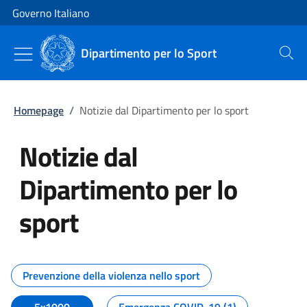
Vai al contenuto
Vai alla navigazione del sito
Governo Italiano
Dipartimento per lo Sport
Cerca
Homepage
/
Notizie dal Dipartimento per lo sport
Notizie dal
Dipartimento per lo
sport
Tutti i contenuti della pagina No
Prevenzione della violenza nello sport