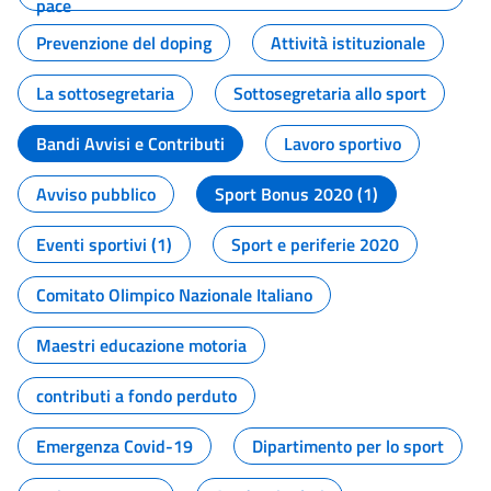
pace
Prevenzione del doping
Attività istituzionale
La sottosegretaria
Sottosegretaria allo sport
Bandi Avvisi e Contributi
Lavoro sportivo
Avviso pubblico
Sport Bonus 2020 (1)
Eventi sportivi (1)
Sport e periferie 2020
Comitato Olimpico Nazionale Italiano
Maestri educazione motoria
contributi a fondo perduto
Emergenza Covid-19
Dipartimento per lo sport