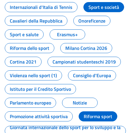
Internazionali d'Italia di Tennis
Sport e società
Cavalieri della Repubblica
Onoreficenze
Sport e salute
Erasmus+
Riforma dello sport
Milano Cortina 2026
Cortina 2021
Campionati studenteschi 2019
Violenza nello sport (1)
Consiglio d'Europa
Istituto per il Credito Sportivo
Parlamento europeo
Notizie
Promozione attività sportiva
Riforma sport
Giornata internazionale dello sport per lo sviluppo e la