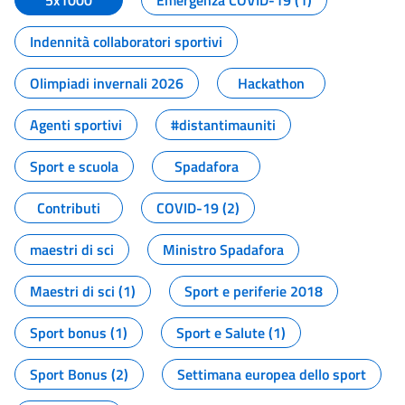
5x1000
Emergenza COVID-19 (1)
Indennità collaboratori sportivi
Olimpiadi invernali 2026
Hackathon
Agenti sportivi
#distantimauniti
Sport e scuola
Spadafora
Contributi
COVID-19 (2)
maestri di sci
Ministro Spadafora
Maestri di sci (1)
Sport e periferie 2018
Sport bonus (1)
Sport e Salute (1)
Sport Bonus (2)
Settimana europea dello sport