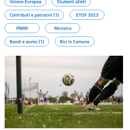
Unione Europea
Studenti atleti
Contributi e patrocini (1)
EYOF 2023
PNRR
Ministro
Bandi e avvisi (1)
Bici in Comune