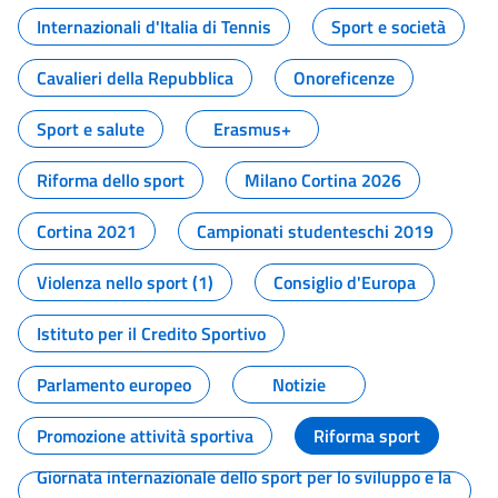
Internazionali d'Italia di Tennis
Sport e società
Cavalieri della Repubblica
Onoreficenze
Sport e salute
Erasmus+
Riforma dello sport
Milano Cortina 2026
Cortina 2021
Campionati studenteschi 2019
Violenza nello sport (1)
Consiglio d'Europa
Istituto per il Credito Sportivo
Parlamento europeo
Notizie
Promozione attività sportiva
Riforma sport
Giornata internazionale dello sport per lo sviluppo e la