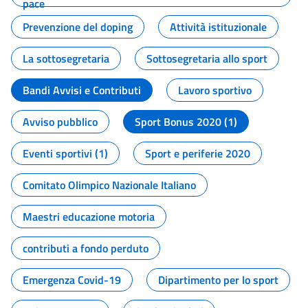
pace
Prevenzione del doping
Attività istituzionale
La sottosegretaria
Sottosegretaria allo sport
Bandi Avvisi e Contributi
Lavoro sportivo
Avviso pubblico
Sport Bonus 2020 (1)
Eventi sportivi (1)
Sport e periferie 2020
Comitato Olimpico Nazionale Italiano
Maestri educazione motoria
contributi a fondo perduto
Emergenza Covid-19
Dipartimento per lo sport