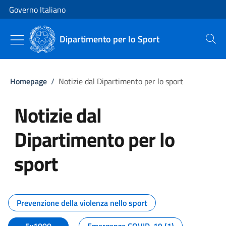
Vai al contenuto
Vai alla navigazione del sito
Governo Italiano
Dipartimento per lo Sport
Cerca
Homepage
/
Notizie dal Dipartimento per lo sport
Notizie dal
Dipartimento per lo
sport
Tutti i contenuti della pagina No
Prevenzione della violenza nello sport