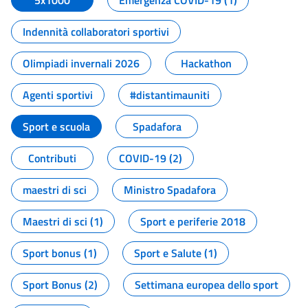
5x1000
Emergenza COVID-19 (1)
Indennità collaboratori sportivi
Olimpiadi invernali 2026
Hackathon
Agenti sportivi
#distantimauniti
Sport e scuola
Spadafora
Contributi
COVID-19 (2)
maestri di sci
Ministro Spadafora
Maestri di sci (1)
Sport e periferie 2018
Sport bonus (1)
Sport e Salute (1)
Sport Bonus (2)
Settimana europea dello sport