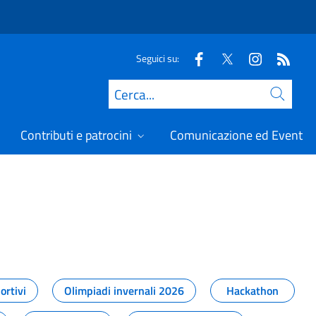
Seguici su:
Cerca
Contributi e patrocini
Comunicazione ed Eventi
t
ortivi
Olimpiadi invernali 2026
Hackathon