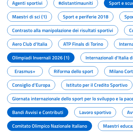
Agenti sportivi
#distantimauniti
Sport e scu
Maestri di sci (1)
Sport e periferie 2018
Spor
Contrasto alla manipolazione dei risultati sportivi
C
Aero Club d'Italia
ATP Finals di Torino
Interna
Olimpiadi Invernali 2026 (1)
Internazionali d'Italia d
Erasmus+
Riforma dello sport
Milano Cor
Consiglio d'Europa
Istituto per il Credito Sportivo
Giornata internazionale dello sport per lo sviluppo e la pac
Bandi Avvisi e Contributi
Lavoro sportivo
Av
Comitato Olimpico Nazionale Italiano
Maestri educa