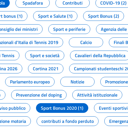
ola
Spadafora
Contributi
COVID-19 (2)
t bonus (1)
Sport e Salute (1)
Sport Bonus (2)
onsiglio dei ministri
Sport e periferie
Agenzia delle
zionali d'Italia di Tennis 2019
Calcio
Finali 
i Tennis
Sport e società
Cavalieri della Repubblica
tina 2026
Cortina 2021
Campionati studenteschi 
Parlamento europeo
Notizie
Promozione 
e
Prevenzione del doping
Attività istituzionale
viso pubblico
Sport Bonus 2020 (1)
Eventi sportivi
zione motoria
contributi a fondo perduto
Emergenz