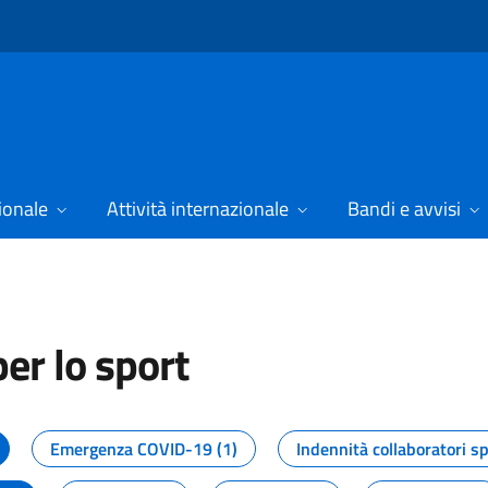
ionale
Attività internazionale
Bandi e avvisi
er lo sport
tizie dal Dipartimento per lo spor
Emergenza COVID-19 (1)
Indennità collaboratori sp