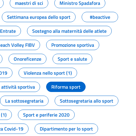
maestri di sci
Ministro Spadafora
Settimana europea dello sport
#beactive
 Entrate
Sostegno alla maternità delle atlete
Beach Volley FIBV
Promozione sportiva
Onoreficenze
Sport e salute
2019
Violenza nello sport (1)
attività sportiva
Riforma sport
La sottosegretaria
Sottosegretaria allo sport
 (1)
Sport e periferie 2020
a Covid-19
Dipartimento per lo sport