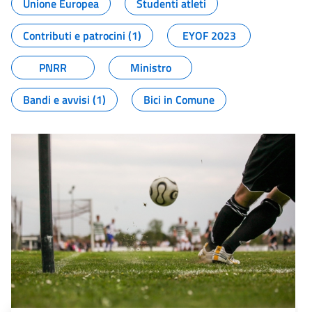
Unione Europea
Studenti atleti
Contributi e patrocini (1)
EYOF 2023
PNRR
Ministro
Bandi e avvisi (1)
Bici in Comune