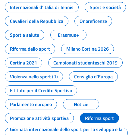
Internazionali d'Italia di Tennis
Sport e società
Cavalieri della Repubblica
Onoreficenze
Sport e salute
Erasmus+
Riforma dello sport
Milano Cortina 2026
Cortina 2021
Campionati studenteschi 2019
Violenza nello sport (1)
Consiglio d'Europa
Istituto per il Credito Sportivo
Parlamento europeo
Notizie
Promozione attività sportiva
Riforma sport
Giornata internazionale dello sport per lo sviluppo e la