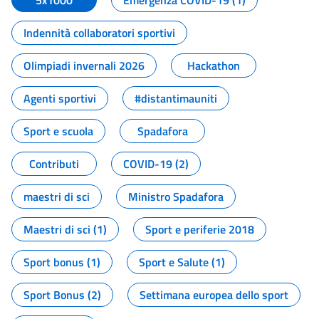
5x1000
Emergenza COVID-19 (1)
Indennità collaboratori sportivi
Olimpiadi invernali 2026
Hackathon
Agenti sportivi
#distantimauniti
Sport e scuola
Spadafora
Contributi
COVID-19 (2)
maestri di sci
Ministro Spadafora
Maestri di sci (1)
Sport e periferie 2018
Sport bonus (1)
Sport e Salute (1)
Sport Bonus (2)
Settimana europea dello sport