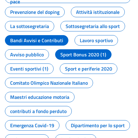
pace
Prevenzione del doping
Attività istituzionale
La sottosegretaria
Sottosegretaria allo sport
Bandi Avvisi e Contributi
Lavoro sportivo
Avviso pubblico
Sport Bonus 2020 (1)
Eventi sportivi (1)
Sport e periferie 2020
Comitato Olimpico Nazionale Italiano
Maestri educazione motoria
contributi a fondo perduto
Emergenza Covid-19
Dipartimento per lo sport