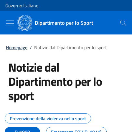
Vai al contenuto
Vai alla navigazione del sito
Governo Italiano
Dipartimento per lo Sport
Cerca
Homepage
/
Notizie dal Dipartimento per lo sport
Notizie dal
Dipartimento per lo
sport
Tutti i contenuti della pagina No
Prevenzione della violenza nello sport