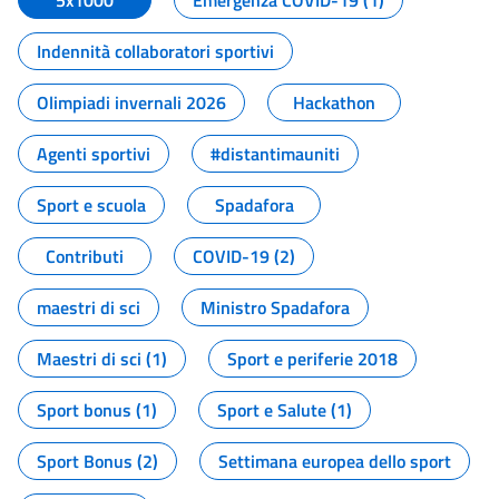
5x1000
Emergenza COVID-19 (1)
Indennità collaboratori sportivi
Olimpiadi invernali 2026
Hackathon
Agenti sportivi
#distantimauniti
Sport e scuola
Spadafora
Contributi
COVID-19 (2)
maestri di sci
Ministro Spadafora
Maestri di sci (1)
Sport e periferie 2018
Sport bonus (1)
Sport e Salute (1)
Sport Bonus (2)
Settimana europea dello sport