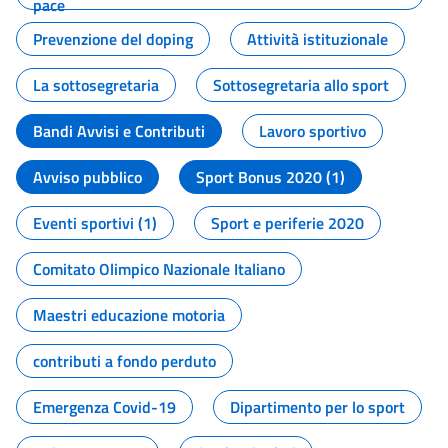
pace
Prevenzione del doping
Attività istituzionale
La sottosegretaria
Sottosegretaria allo sport
Bandi Avvisi e Contributi
Lavoro sportivo
Avviso pubblico
Sport Bonus 2020 (1)
Eventi sportivi (1)
Sport e periferie 2020
Comitato Olimpico Nazionale Italiano
Maestri educazione motoria
contributi a fondo perduto
Emergenza Covid-19
Dipartimento per lo sport