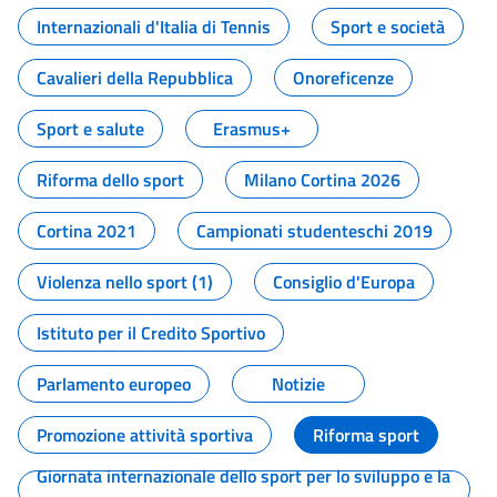
Internazionali d'Italia di Tennis
Sport e società
Cavalieri della Repubblica
Onoreficenze
Sport e salute
Erasmus+
Riforma dello sport
Milano Cortina 2026
Cortina 2021
Campionati studenteschi 2019
Violenza nello sport (1)
Consiglio d'Europa
Istituto per il Credito Sportivo
Parlamento europeo
Notizie
Promozione attività sportiva
Riforma sport
Giornata internazionale dello sport per lo sviluppo e la