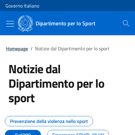
Vai al contenuto
Vai alla navigazione del sito
Governo Italiano
Dipartimento per lo Sport
Cerca
Homepage
/
Notizie dal Dipartimento per lo sport
Notizie dal
Dipartimento per lo
sport
Tutti i contenuti della pagina No
Prevenzione della violenza nello sport