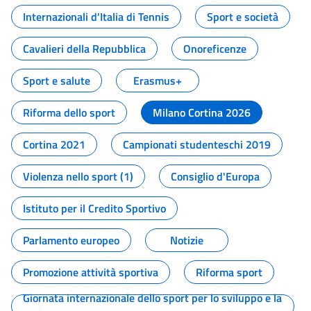
Internazionali d'Italia di Tennis
Sport e società
Cavalieri della Repubblica
Onoreficenze
Sport e salute
Erasmus+
Riforma dello sport
Milano Cortina 2026
Cortina 2021
Campionati studenteschi 2019
Violenza nello sport (1)
Consiglio d'Europa
Istituto per il Credito Sportivo
Parlamento europeo
Notizie
Promozione attività sportiva
Riforma sport
Giornata internazionale dello sport per lo sviluppo e la