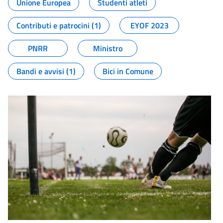
Unione Europea
Studenti atleti
Contributi e patrocini (1)
EYOF 2023
PNRR
Ministro
Bandi e avvisi (1)
Bici in Comune