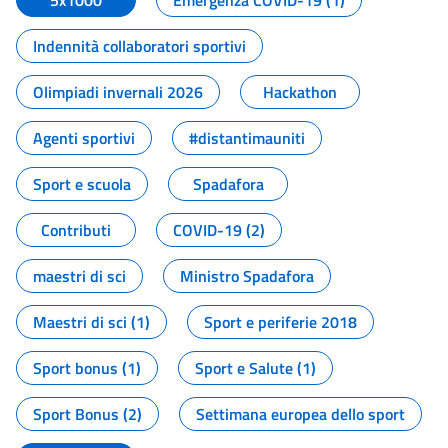
5x1000
Emergenza COVID-19 (1)
Indennità collaboratori sportivi
Olimpiadi invernali 2026
Hackathon
Agenti sportivi
#distantimauniti
Sport e scuola
Spadafora
Contributi
COVID-19 (2)
maestri di sci
Ministro Spadafora
Maestri di sci (1)
Sport e periferie 2018
Sport bonus (1)
Sport e Salute (1)
Sport Bonus (2)
Settimana europea dello sport