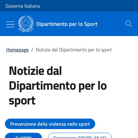
Vai al contenuto
Vai alla navigazione del sito
Governo Italiano
Dipartimento per lo Sport
Cerca
Homepage
/
Notizie dal Dipartimento per lo sport
Notizie dal
Dipartimento per lo
sport
Tutti i contenuti della pagina No
Prevenzione della violenza nello sport