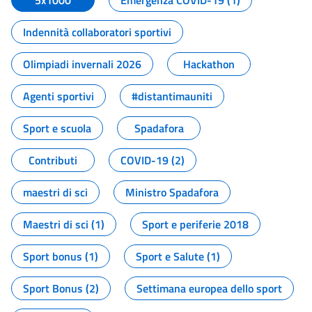
5x1000
Emergenza COVID-19 (1)
Indennità collaboratori sportivi
Olimpiadi invernali 2026
Hackathon
Agenti sportivi
#distantimauniti
Sport e scuola
Spadafora
Contributi
COVID-19 (2)
maestri di sci
Ministro Spadafora
Maestri di sci (1)
Sport e periferie 2018
Sport bonus (1)
Sport e Salute (1)
Sport Bonus (2)
Settimana europea dello sport