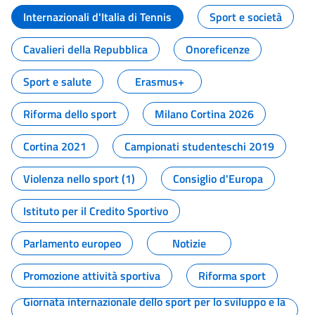
Internazionali d'Italia di Tennis
Sport e società
Cavalieri della Repubblica
Onoreficenze
Sport e salute
Erasmus+
Riforma dello sport
Milano Cortina 2026
Cortina 2021
Campionati studenteschi 2019
Violenza nello sport (1)
Consiglio d'Europa
Istituto per il Credito Sportivo
Parlamento europeo
Notizie
Promozione attività sportiva
Riforma sport
Giornata internazionale dello sport per lo sviluppo e la