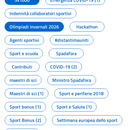
5x1000
Emergenza COVID-19 (1)
Indennità collaboratori sportivi
Olimpiadi invernali 2026
Hackathon
Agenti sportivi
#distantimauniti
Sport e scuola
Spadafora
Contributi
COVID-19 (2)
maestri di sci
Ministro Spadafora
Maestri di sci (1)
Sport e periferie 2018
Sport bonus (1)
Sport e Salute (1)
Sport Bonus (2)
Settimana europea dello sport