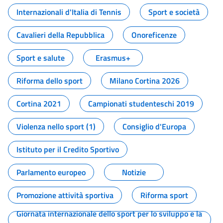
Internazionali d'Italia di Tennis
Sport e società
Cavalieri della Repubblica
Onoreficenze
Sport e salute
Erasmus+
Riforma dello sport
Milano Cortina 2026
Cortina 2021
Campionati studenteschi 2019
Violenza nello sport (1)
Consiglio d'Europa
Istituto per il Credito Sportivo
Parlamento europeo
Notizie
Promozione attività sportiva
Riforma sport
Giornata internazionale dello sport per lo sviluppo e la