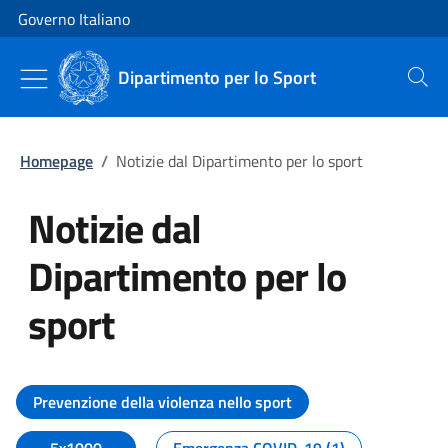
Vai al contenuto
Vai alla navigazione del sito
Governo Italiano
Dipartimento per lo Sport
Cerca
Homepage
/
Notizie dal Dipartimento per lo sport
Notizie dal
Dipartimento per lo
sport
Tutti i contenuti della pagina No
Prevenzione della violenza nello sport