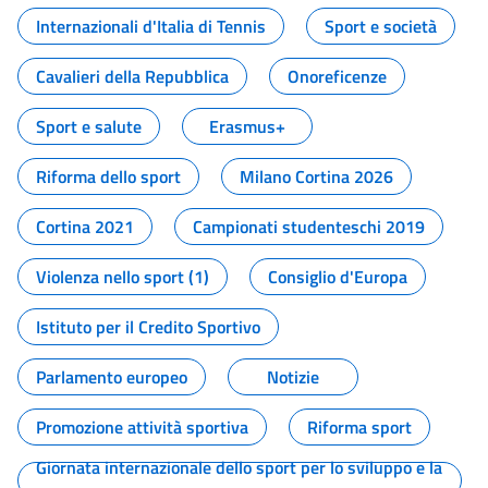
Internazionali d'Italia di Tennis
Sport e società
Cavalieri della Repubblica
Onoreficenze
Sport e salute
Erasmus+
Riforma dello sport
Milano Cortina 2026
Cortina 2021
Campionati studenteschi 2019
Violenza nello sport (1)
Consiglio d'Europa
Istituto per il Credito Sportivo
Parlamento europeo
Notizie
Promozione attività sportiva
Riforma sport
Giornata internazionale dello sport per lo sviluppo e la