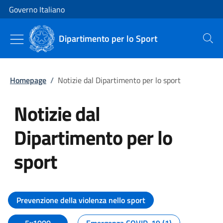
Vai al contenuto
Vai alla navigazione del sito
Governo Italiano
Dipartimento per lo Sport
Cerca
Homepage
/
Notizie dal Dipartimento per lo sport
Notizie dal
Dipartimento per lo
sport
Tutti i contenuti della pagina No
Prevenzione della violenza nello sport