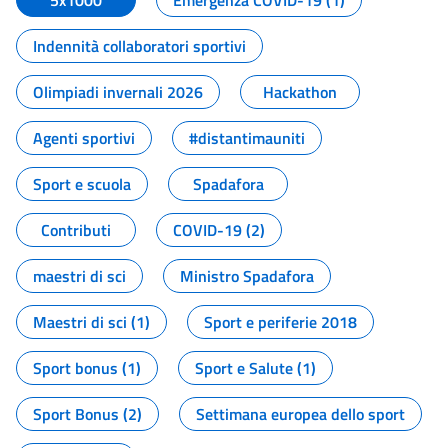
5x1000
Emergenza COVID-19 (1)
Indennità collaboratori sportivi
Olimpiadi invernali 2026
Hackathon
Agenti sportivi
#distantimauniti
Sport e scuola
Spadafora
Contributi
COVID-19 (2)
maestri di sci
Ministro Spadafora
Maestri di sci (1)
Sport e periferie 2018
Sport bonus (1)
Sport e Salute (1)
Sport Bonus (2)
Settimana europea dello sport