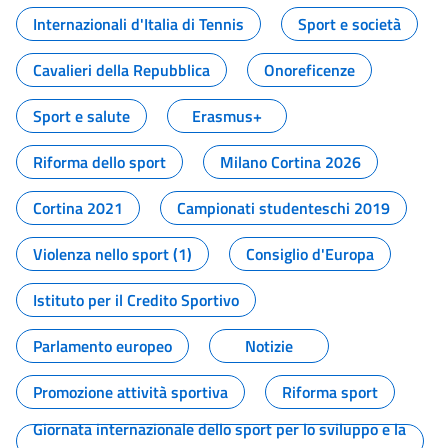
Internazionali d'Italia di Tennis
Sport e società
Cavalieri della Repubblica
Onoreficenze
Sport e salute
Erasmus+
Riforma dello sport
Milano Cortina 2026
Cortina 2021
Campionati studenteschi 2019
Violenza nello sport (1)
Consiglio d'Europa
Istituto per il Credito Sportivo
Parlamento europeo
Notizie
Promozione attività sportiva
Riforma sport
Giornata internazionale dello sport per lo sviluppo e la