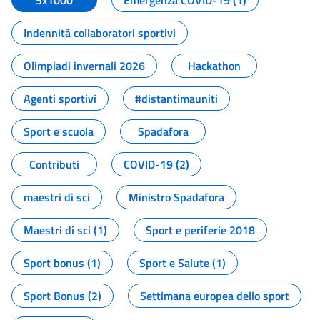
5x1000
Emergenza COVID-19 (1)
Indennità collaboratori sportivi
Olimpiadi invernali 2026
Hackathon
Agenti sportivi
#distantimauniti
Sport e scuola
Spadafora
Contributi
COVID-19 (2)
maestri di sci
Ministro Spadafora
Maestri di sci (1)
Sport e periferie 2018
Sport bonus (1)
Sport e Salute (1)
Sport Bonus (2)
Settimana europea dello sport