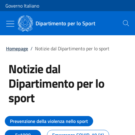
Vai al contenuto
Vai alla navigazione del sito
Governo Italiano
Dipartimento per lo Sport
Cerca
Homepage
/
Notizie dal Dipartimento per lo sport
Notizie dal
Dipartimento per lo
sport
Tutti i contenuti della pagina No
Prevenzione della violenza nello sport