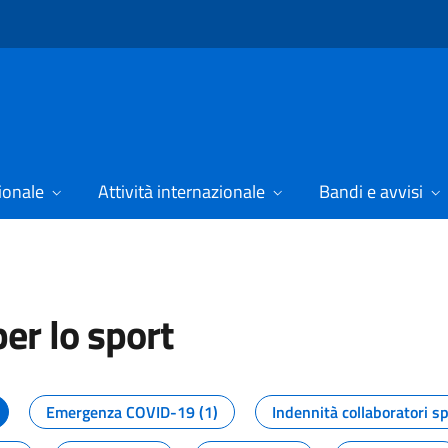
ionale
Attività internazionale
Bandi e avvisi
er lo sport
tizie dal Dipartimento per lo spor
Emergenza COVID-19 (1)
Indennità collaboratori sp