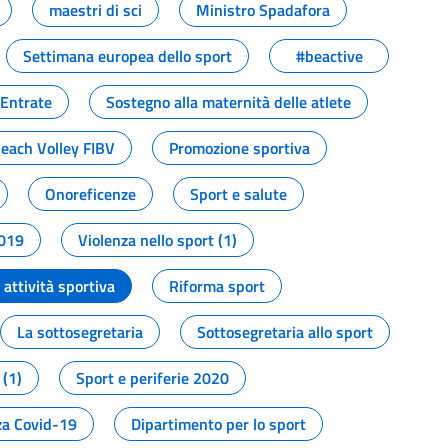
maestri di sci
Ministro Spadafora
Settimana europea dello sport
#beactive
 Entrate
Sostegno alla maternità delle atlete
Beach Volley FIBV
Promozione sportiva
Onoreficenze
Sport e salute
2019
Violenza nello sport (1)
attività sportiva
Riforma sport
La sottosegretaria
Sottosegretaria allo sport
 (1)
Sport e periferie 2020
a Covid-19
Dipartimento per lo sport