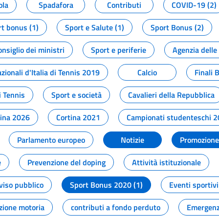
ola
Spadafora
Contributi
COVID-19 (2)
t bonus (1)
Sport e Salute (1)
Sport Bonus (2)
onsiglio dei ministri
Sport e periferie
Agenzia delle
zionali d'Italia di Tennis 2019
Calcio
Finali 
i Tennis
Sport e società
Cavalieri della Repubblica
tina 2026
Cortina 2021
Campionati studenteschi 
Parlamento europeo
Notizie
Promozione 
e
Prevenzione del doping
Attività istituzionale
viso pubblico
Sport Bonus 2020 (1)
Eventi sportivi
zione motoria
contributi a fondo perduto
Emergenz