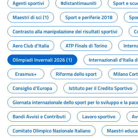
Agenti sportivi
#distantimauniti
Sport e scu
Maestri di sci (1)
Sport e periferie 2018
Spor
Contrasto alla manipolazione dei risultati sportivi
C
Aero Club d'Italia
ATP Finals di Torino
Interna
Olimpiadi Invernali 2026 (1)
Internazionali d'Italia d
Erasmus+
Riforma dello sport
Milano Cor
Consiglio d'Europa
Istituto per il Credito Sportivo
Giornata internazionale dello sport per lo sviluppo e la pac
Bandi Avvisi e Contributi
Lavoro sportivo
Av
Comitato Olimpico Nazionale Italiano
Maestri educa