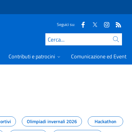
Seguici su:
Cerca
Contributi e patrocini
Comunicazione ed Eventi
t
ortivi
Olimpiadi invernali 2026
Hackathon