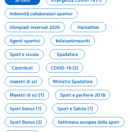
5x1000
Emergenza COVID-19 (1)
Indennità collaboratori sportivi
Olimpiadi invernali 2026
Hackathon
Agenti sportivi
#distantimauniti
Sport e scuola
Spadafora
Contributi
COVID-19 (2)
maestri di sci
Ministro Spadafora
Maestri di sci (1)
Sport e periferie 2018
Sport bonus (1)
Sport e Salute (1)
Sport Bonus (2)
Settimana europea dello sport