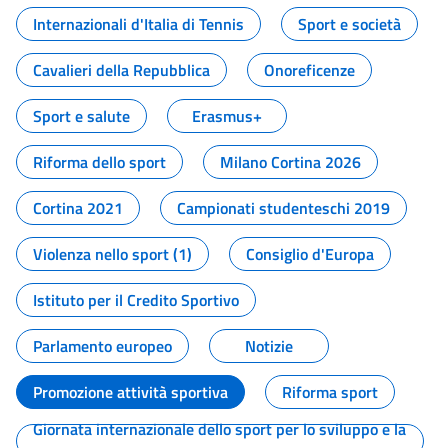
Internazionali d'Italia di Tennis
Sport e società
Cavalieri della Repubblica
Onoreficenze
Sport e salute
Erasmus+
Riforma dello sport
Milano Cortina 2026
Cortina 2021
Campionati studenteschi 2019
Violenza nello sport (1)
Consiglio d'Europa
Istituto per il Credito Sportivo
Parlamento europeo
Notizie
Promozione attività sportiva
Riforma sport
Giornata internazionale dello sport per lo sviluppo e la