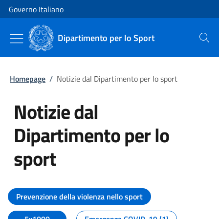
Vai al contenuto
Vai alla navigazione del sito
Governo Italiano
Dipartimento per lo Sport
Cerca
Homepage
/
Notizie dal Dipartimento per lo sport
Notizie dal
Dipartimento per lo
sport
Tutti i contenuti della pagina No
Prevenzione della violenza nello sport