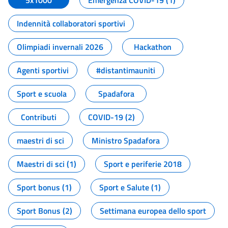
5x1000
Emergenza COVID-19 (1)
Indennità collaboratori sportivi
Olimpiadi invernali 2026
Hackathon
Agenti sportivi
#distantimauniti
Sport e scuola
Spadafora
Contributi
COVID-19 (2)
maestri di sci
Ministro Spadafora
Maestri di sci (1)
Sport e periferie 2018
Sport bonus (1)
Sport e Salute (1)
Sport Bonus (2)
Settimana europea dello sport