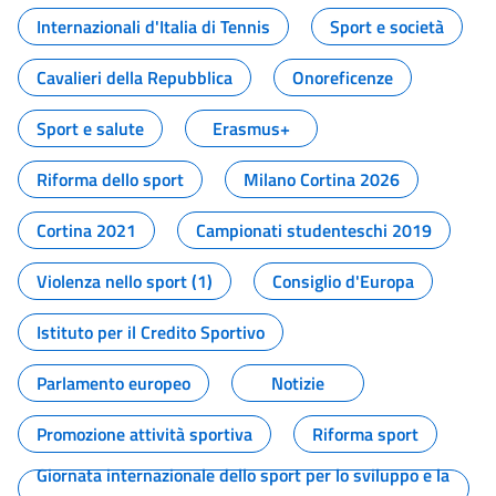
Internazionali d'Italia di Tennis
Sport e società
Cavalieri della Repubblica
Onoreficenze
Sport e salute
Erasmus+
Riforma dello sport
Milano Cortina 2026
Cortina 2021
Campionati studenteschi 2019
Violenza nello sport (1)
Consiglio d'Europa
Istituto per il Credito Sportivo
Parlamento europeo
Notizie
Promozione attività sportiva
Riforma sport
Giornata internazionale dello sport per lo sviluppo e la