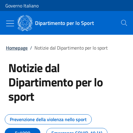
Vai al contenuto
Vai alla navigazione del sito
Governo Italiano
Dipartimento per lo Sport
Cerca
Homepage
/
Notizie dal Dipartimento per lo sport
Notizie dal
Dipartimento per lo
sport
Tutti i contenuti della pagina No
Prevenzione della violenza nello sport