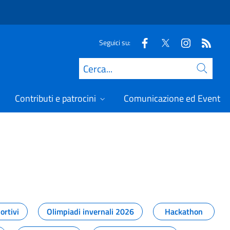
Seguici su:
Cerca
Contributi e patrocini
Comunicazione ed Eventi
t
ortivi
Olimpiadi invernali 2026
Hackathon