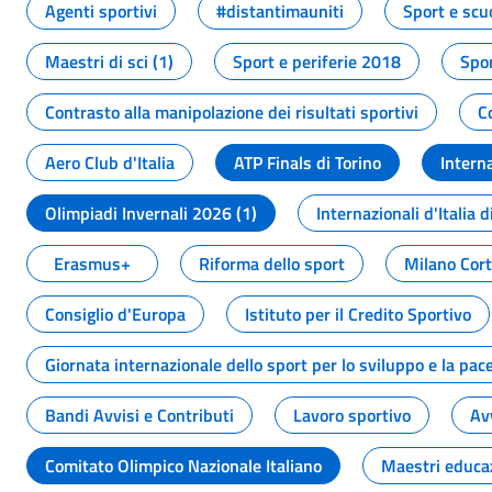
Agenti sportivi
#distantimauniti
Sport e scu
Maestri di sci (1)
Sport e periferie 2018
Spor
Contrasto alla manipolazione dei risultati sportivi
C
Aero Club d'Italia
ATP Finals di Torino
Interna
Olimpiadi Invernali 2026 (1)
Internazionali d'Italia d
Erasmus+
Riforma dello sport
Milano Cor
Consiglio d'Europa
Istituto per il Credito Sportivo
Giornata internazionale dello sport per lo sviluppo e la pac
Bandi Avvisi e Contributi
Lavoro sportivo
Av
Comitato Olimpico Nazionale Italiano
Maestri educa