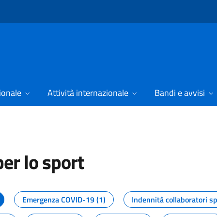
ionale
Attività internazionale
Bandi e avvisi
er lo sport
tizie dal Dipartimento per lo spor
Emergenza COVID-19 (1)
Indennità collaboratori sp