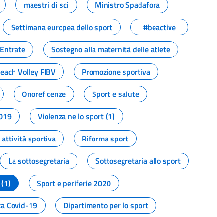
maestri di sci
Ministro Spadafora
Settimana europea dello sport
#beactive
 Entrate
Sostegno alla maternità delle atlete
Beach Volley FIBV
Promozione sportiva
Onoreficenze
Sport e salute
2019
Violenza nello sport (1)
attività sportiva
Riforma sport
La sottosegretaria
Sottosegretaria allo sport
 (1)
Sport e periferie 2020
a Covid-19
Dipartimento per lo sport