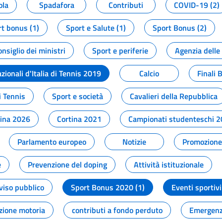
ola
Spadafora
Contributi
COVID-19 (2)
t bonus (1)
Sport e Salute (1)
Sport Bonus (2)
onsiglio dei ministri
Sport e periferie
Agenzia delle
zionali d'Italia di Tennis 2019
Calcio
Finali 
i Tennis
Sport e società
Cavalieri della Repubblica
tina 2026
Cortina 2021
Campionati studenteschi 
Parlamento europeo
Notizie
Promozione 
e
Prevenzione del doping
Attività istituzionale
viso pubblico
Sport Bonus 2020 (1)
Eventi sportivi
zione motoria
contributi a fondo perduto
Emergenz