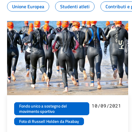
Unione Europea
Studenti atleti
Contributi e 
10/09/2021
Fondo unico a sostegno del
movimento sportivo
Foto di Russell Holden da Pixabay