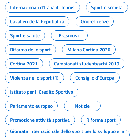
Internazionali d'Italia di Tennis
Sport e società
Cavalieri della Repubblica
Onoreficenze
Sport e salute
Erasmus+
Riforma dello sport
Milano Cortina 2026
Cortina 2021
Campionati studenteschi 2019
Violenza nello sport (1)
Consiglio d'Europa
Istituto per il Credito Sportivo
Parlamento europeo
Notizie
Promozione attività sportiva
Riforma sport
Giornata internazionale dello sport per lo sviluppo e la