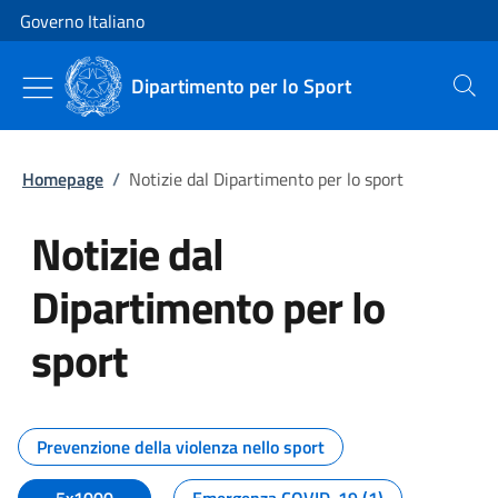
Vai al contenuto
Vai alla navigazione del sito
Governo Italiano
Dipartimento per lo Sport
Cerca
Homepage
/
Notizie dal Dipartimento per lo sport
Notizie dal
Dipartimento per lo
sport
Tutti i contenuti della pagina No
Prevenzione della violenza nello sport