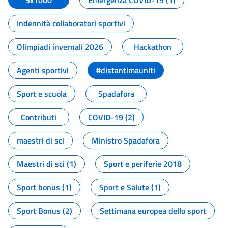
5x1000
Emergenza COVID-19 (1)
Indennità collaboratori sportivi
Olimpiadi invernali 2026
Hackathon
Agenti sportivi
#distantimauniti
Sport e scuola
Spadafora
Contributi
COVID-19 (2)
maestri di sci
Ministro Spadafora
Maestri di sci (1)
Sport e periferie 2018
Sport bonus (1)
Sport e Salute (1)
Sport Bonus (2)
Settimana europea dello sport