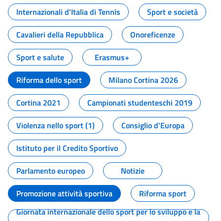
Internazionali d'Italia di Tennis
Sport e società
Cavalieri della Repubblica
Onoreficenze
Sport e salute
Erasmus+
Riforma dello sport
Milano Cortina 2026
Cortina 2021
Campionati studenteschi 2019
Violenza nello sport (1)
Consiglio d'Europa
Istituto per il Credito Sportivo
Parlamento europeo
Notizie
Promozione attività sportiva
Riforma sport
Giornata internazionale dello sport per lo sviluppo e la