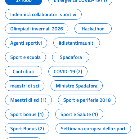
5x1000
Emergenza COVID-19 (1)
Indennità collaboratori sportivi
Olimpiadi invernali 2026
Hackathon
Agenti sportivi
#distantimauniti
Sport e scuola
Spadafora
Contributi
COVID-19 (2)
maestri di sci
Ministro Spadafora
Maestri di sci (1)
Sport e periferie 2018
Sport bonus (1)
Sport e Salute (1)
Sport Bonus (2)
Settimana europea dello sport