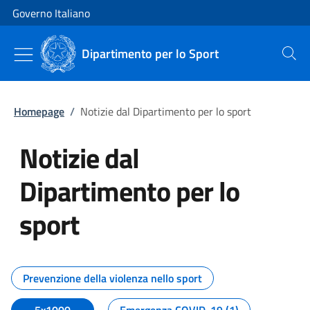
Vai al contenuto
Vai alla navigazione del sito
Governo Italiano
Dipartimento per lo Sport
Cerca
Homepage
/
Notizie dal Dipartimento per lo sport
Notizie dal
Dipartimento per lo
sport
Tutti i contenuti della pagina No
Prevenzione della violenza nello sport