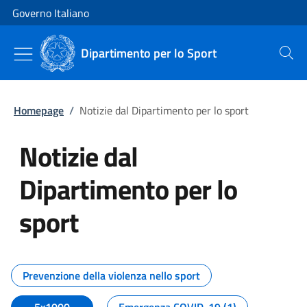
Vai al contenuto
Vai alla navigazione del sito
Governo Italiano
Dipartimento per lo Sport
Cerca
Homepage
/
Notizie dal Dipartimento per lo sport
Notizie dal
Dipartimento per lo
sport
Tutti i contenuti della pagina No
Prevenzione della violenza nello sport