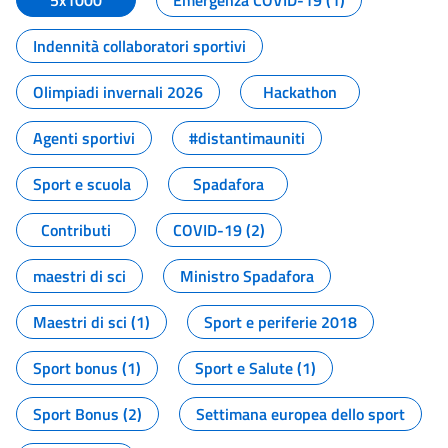
5x1000
Emergenza COVID-19 (1)
Indennità collaboratori sportivi
Olimpiadi invernali 2026
Hackathon
Agenti sportivi
#distantimauniti
Sport e scuola
Spadafora
Contributi
COVID-19 (2)
maestri di sci
Ministro Spadafora
Maestri di sci (1)
Sport e periferie 2018
Sport bonus (1)
Sport e Salute (1)
Sport Bonus (2)
Settimana europea dello sport