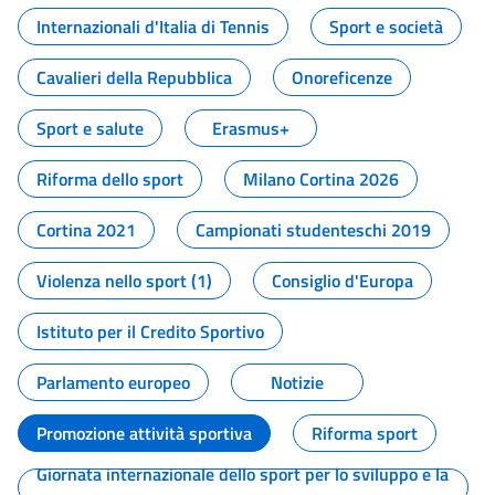
Internazionali d'Italia di Tennis
Sport e società
Cavalieri della Repubblica
Onoreficenze
Sport e salute
Erasmus+
Riforma dello sport
Milano Cortina 2026
Cortina 2021
Campionati studenteschi 2019
Violenza nello sport (1)
Consiglio d'Europa
Istituto per il Credito Sportivo
Parlamento europeo
Notizie
Promozione attività sportiva
Riforma sport
Giornata internazionale dello sport per lo sviluppo e la