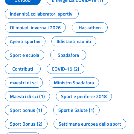
5x1000
Emergenza COVID-19 (1)
Indennità collaboratori sportivi
Olimpiadi invernali 2026
Hackathon
Agenti sportivi
#distantimauniti
Sport e scuola
Spadafora
Contributi
COVID-19 (2)
maestri di sci
Ministro Spadafora
Maestri di sci (1)
Sport e periferie 2018
Sport bonus (1)
Sport e Salute (1)
Sport Bonus (2)
Settimana europea dello sport