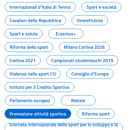
Internazionali d'Italia di Tennis
Sport e società
Cavalieri della Repubblica
Onoreficenze
Sport e salute
Erasmus+
Riforma dello sport
Milano Cortina 2026
Cortina 2021
Campionati studenteschi 2019
Violenza nello sport (1)
Consiglio d'Europa
Istituto per il Credito Sportivo
Parlamento europeo
Notizie
Promozione attività sportiva
Riforma sport
Giornata internazionale dello sport per lo sviluppo e la