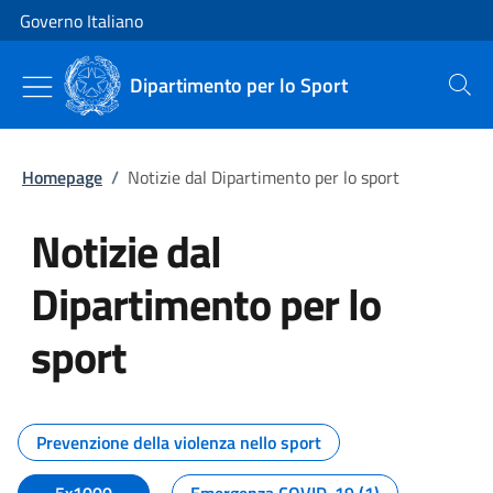
Vai al contenuto
Vai alla navigazione del sito
Governo Italiano
Dipartimento per lo Sport
Cerca
Homepage
/
Notizie dal Dipartimento per lo sport
Notizie dal
Dipartimento per lo
sport
Tutti i contenuti della pagina No
Prevenzione della violenza nello sport