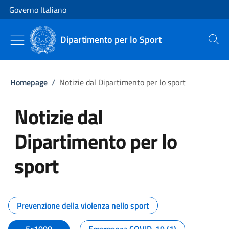
Vai al contenuto
Vai alla navigazione del sito
Governo Italiano
Dipartimento per lo Sport
Cerca
Homepage
/
Notizie dal Dipartimento per lo sport
Notizie dal
Dipartimento per lo
sport
Tutti i contenuti della pagina No
Prevenzione della violenza nello sport