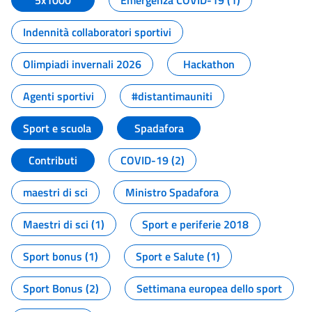
5x1000
Emergenza COVID-19 (1)
Indennità collaboratori sportivi
Olimpiadi invernali 2026
Hackathon
Agenti sportivi
#distantimauniti
Sport e scuola
Spadafora
Contributi
COVID-19 (2)
maestri di sci
Ministro Spadafora
Maestri di sci (1)
Sport e periferie 2018
Sport bonus (1)
Sport e Salute (1)
Sport Bonus (2)
Settimana europea dello sport