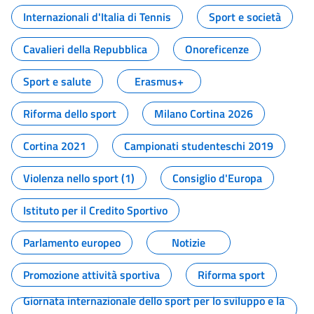
Internazionali d'Italia di Tennis
Sport e società
Cavalieri della Repubblica
Onoreficenze
Sport e salute
Erasmus+
Riforma dello sport
Milano Cortina 2026
Cortina 2021
Campionati studenteschi 2019
Violenza nello sport (1)
Consiglio d'Europa
Istituto per il Credito Sportivo
Parlamento europeo
Notizie
Promozione attività sportiva
Riforma sport
Giornata internazionale dello sport per lo sviluppo e la