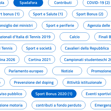
ola
Spadafora
Contributi
COVID-19 (2)
t bonus (1)
Sport e Salute (1)
Sport Bonus (2)
onsiglio dei ministri
Sport e periferie
Agenzia delle
zionali d'Italia di Tennis 2019
Calcio
Finali 
i Tennis
Sport e società
Cavalieri della Repubblica
tina 2026
Cortina 2021
Campionati studenteschi 
Parlamento europeo
Notizie
Promozione 
e
Prevenzione del doping
Attività istituzionale
viso pubblico
Sport Bonus 2020 (1)
Eventi sportivi
zione motoria
contributi a fondo perduto
Emergenz