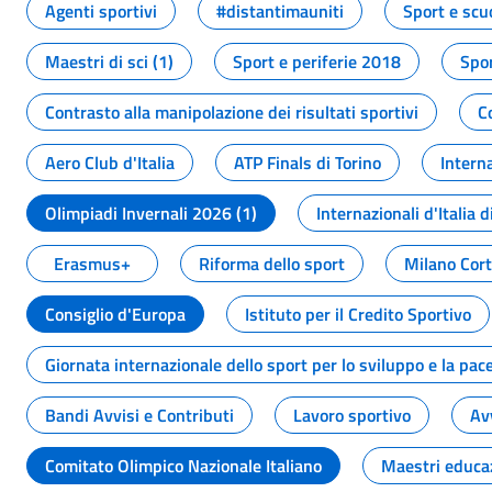
Agenti sportivi
#distantimauniti
Sport e scu
Maestri di sci (1)
Sport e periferie 2018
Spor
Contrasto alla manipolazione dei risultati sportivi
C
Aero Club d'Italia
ATP Finals di Torino
Interna
Olimpiadi Invernali 2026 (1)
Internazionali d'Italia d
Erasmus+
Riforma dello sport
Milano Cor
Consiglio d'Europa
Istituto per il Credito Sportivo
Giornata internazionale dello sport per lo sviluppo e la pac
Bandi Avvisi e Contributi
Lavoro sportivo
Av
Comitato Olimpico Nazionale Italiano
Maestri educa