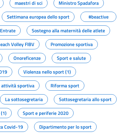
maestri di sci
Ministro Spadafora
Settimana europea dello sport
#beactive
 Entrate
Sostegno alla maternità delle atlete
Beach Volley FIBV
Promozione sportiva
Onoreficenze
Sport e salute
2019
Violenza nello sport (1)
attività sportiva
Riforma sport
La sottosegretaria
Sottosegretaria allo sport
 (1)
Sport e periferie 2020
a Covid-19
Dipartimento per lo sport