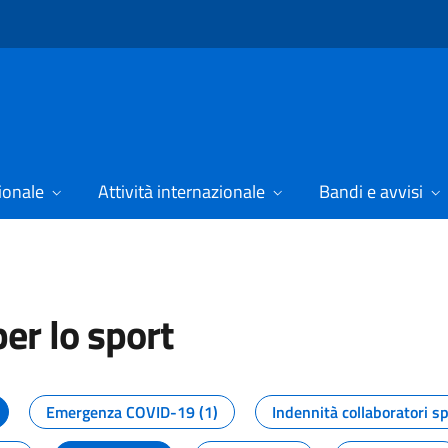
ionale
Attività internazionale
Bandi e avvisi
er lo sport
tizie dal Dipartimento per lo spor
Emergenza COVID-19 (1)
Indennità collaboratori sp