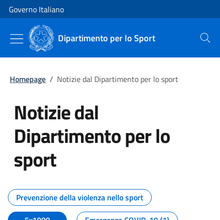
Vai al contenuto
Vai alla navigazione del sito
Governo Italiano
Dipartimento per lo Sport
Cerca
Homepage
/
Notizie dal Dipartimento per lo sport
Notizie dal
Dipartimento per lo
sport
Tutti i contenuti della pagina No
Prevenzione della violenza nello sport