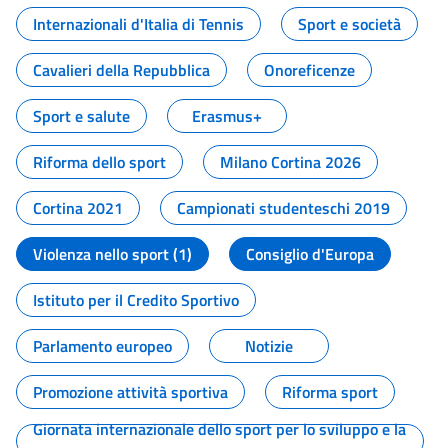
Internazionali d'Italia di Tennis
Sport e società
Cavalieri della Repubblica
Onoreficenze
Sport e salute
Erasmus+
Riforma dello sport
Milano Cortina 2026
Cortina 2021
Campionati studenteschi 2019
Violenza nello sport (1)
Consiglio d'Europa
Istituto per il Credito Sportivo
Parlamento europeo
Notizie
Promozione attività sportiva
Riforma sport
Giornata internazionale dello sport per lo sviluppo e la