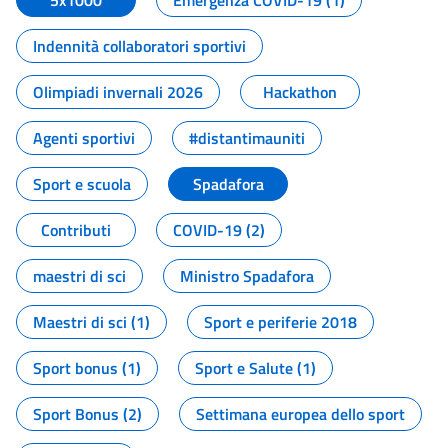
5x1000
Emergenza COVID-19 (1)
Indennità collaboratori sportivi
Olimpiadi invernali 2026
Hackathon
Agenti sportivi
#distantimauniti
Sport e scuola
Spadafora
Contributi
COVID-19 (2)
maestri di sci
Ministro Spadafora
Maestri di sci (1)
Sport e periferie 2018
Sport bonus (1)
Sport e Salute (1)
Sport Bonus (2)
Settimana europea dello sport