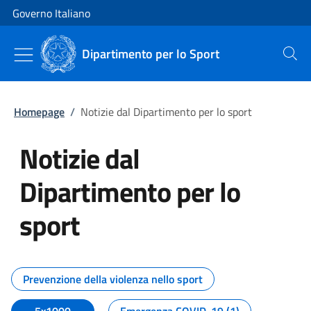
Vai al contenuto
Vai alla navigazione del sito
Governo Italiano
Dipartimento per lo Sport
Cerca
Homepage
/
Notizie dal Dipartimento per lo sport
Notizie dal
Dipartimento per lo
sport
Tutti i contenuti della pagina No
Prevenzione della violenza nello sport