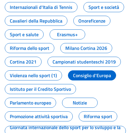
Internazionali d'Italia di Tennis
Sport e società
Cavalieri della Repubblica
Onoreficenze
Sport e salute
Erasmus+
Riforma dello sport
Milano Cortina 2026
Cortina 2021
Campionati studenteschi 2019
Violenza nello sport (1)
Consiglio d'Europa
Istituto per il Credito Sportivo
Parlamento europeo
Notizie
Promozione attività sportiva
Riforma sport
Giornata internazionale dello sport per lo sviluppo e la