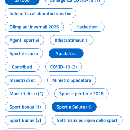
5x1000
Emergenza COVID-19 (1)
Indennità collaboratori sportivi
Olimpiadi invernali 2026
Hackathon
Agenti sportivi
#distantimauniti
Sport e scuola
Spadafora
Contributi
COVID-19 (2)
maestri di sci
Ministro Spadafora
Maestri di sci (1)
Sport e periferie 2018
Sport bonus (1)
Sport e Salute (1)
Sport Bonus (2)
Settimana europea dello sport