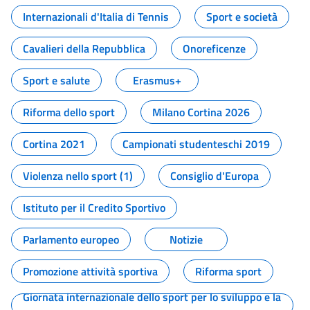
Internazionali d'Italia di Tennis
Sport e società
Cavalieri della Repubblica
Onoreficenze
Sport e salute
Erasmus+
Riforma dello sport
Milano Cortina 2026
Cortina 2021
Campionati studenteschi 2019
Violenza nello sport (1)
Consiglio d'Europa
Istituto per il Credito Sportivo
Parlamento europeo
Notizie
Promozione attività sportiva
Riforma sport
Giornata internazionale dello sport per lo sviluppo e la