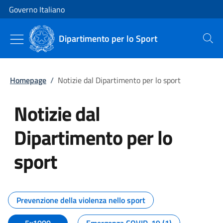
Vai al contenuto
Vai alla navigazione del sito
Governo Italiano
Dipartimento per lo Sport
Cerca
Homepage
/
Notizie dal Dipartimento per lo sport
Notizie dal
Dipartimento per lo
sport
Tutti i contenuti della pagina No
Prevenzione della violenza nello sport