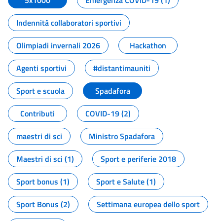
5x1000
Emergenza COVID-19 (1)
Indennità collaboratori sportivi
Olimpiadi invernali 2026
Hackathon
Agenti sportivi
#distantimauniti
Sport e scuola
Spadafora
Contributi
COVID-19 (2)
maestri di sci
Ministro Spadafora
Maestri di sci (1)
Sport e periferie 2018
Sport bonus (1)
Sport e Salute (1)
Sport Bonus (2)
Settimana europea dello sport