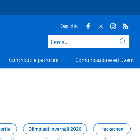
Seguici su:
Cerca
Contributi e patrocini
Comunicazione ed Eventi
t
ortivi
Olimpiadi invernali 2026
Hackathon