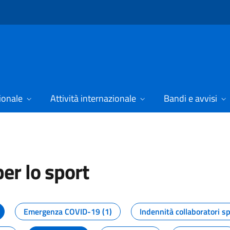
ionale
Attività internazionale
Bandi e avvisi
er lo sport
tizie dal Dipartimento per lo spor
Emergenza COVID-19 (1)
Indennità collaboratori sp