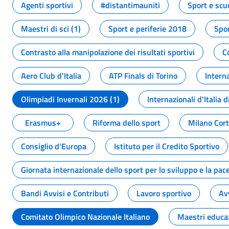
Agenti sportivi
#distantimauniti
Sport e scu
Maestri di sci (1)
Sport e periferie 2018
Spor
Contrasto alla manipolazione dei risultati sportivi
C
Aero Club d'Italia
ATP Finals di Torino
Interna
Olimpiadi Invernali 2026 (1)
Internazionali d'Italia d
Erasmus+
Riforma dello sport
Milano Cor
Consiglio d'Europa
Istituto per il Credito Sportivo
Giornata internazionale dello sport per lo sviluppo e la pac
Bandi Avvisi e Contributi
Lavoro sportivo
Av
Comitato Olimpico Nazionale Italiano
Maestri educa