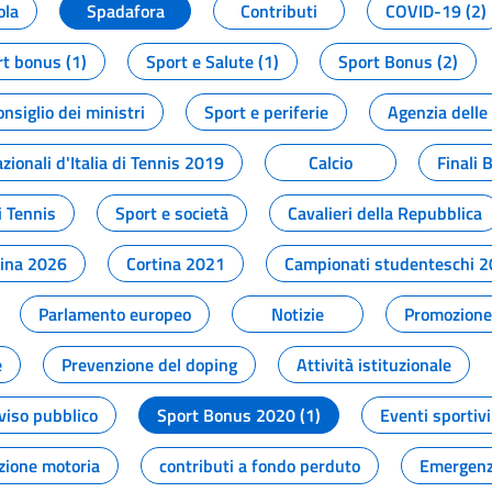
ola
Spadafora
Contributi
COVID-19 (2)
t bonus (1)
Sport e Salute (1)
Sport Bonus (2)
onsiglio dei ministri
Sport e periferie
Agenzia delle
zionali d'Italia di Tennis 2019
Calcio
Finali 
i Tennis
Sport e società
Cavalieri della Repubblica
tina 2026
Cortina 2021
Campionati studenteschi 
Parlamento europeo
Notizie
Promozione 
e
Prevenzione del doping
Attività istituzionale
viso pubblico
Sport Bonus 2020 (1)
Eventi sportivi
zione motoria
contributi a fondo perduto
Emergenz