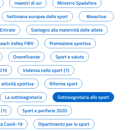
maestri di sci
Ministro Spadafora
Settimana europea dello sport
#beactive
 Entrate
Sostegno alla maternità delle atlete
Beach Volley FIBV
Promozione sportiva
Onoreficenze
Sport e salute
2019
Violenza nello sport (1)
attività sportiva
Riforma sport
La sottosegretaria
Sottosegretaria allo sport
 (1)
Sport e periferie 2020
a Covid-19
Dipartimento per lo sport