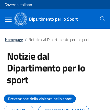
Vai al contenuto
Vai alla navigazione del sito
Governo Italiano
Dipartimento per lo Sport
Cerca
Homepage
/
Notizie dal Dipartimento per lo sport
Notizie dal
Dipartimento per lo
sport
Tutti i contenuti della pagina No
Prevenzione della violenza nello sport