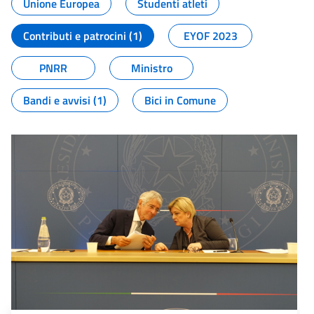
Unione Europea
Studenti atleti
Contributi e patrocini (1)
EYOF 2023
PNRR
Ministro
Bandi e avvisi (1)
Bici in Comune