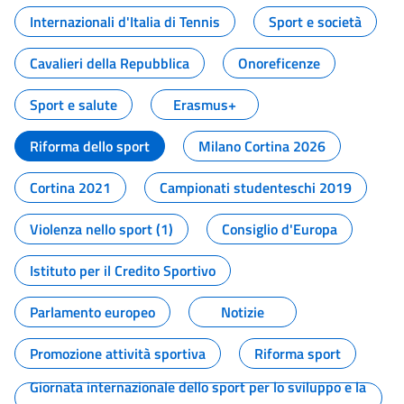
Internazionali d'Italia di Tennis
Sport e società
Cavalieri della Repubblica
Onoreficenze
Sport e salute
Erasmus+
Riforma dello sport
Milano Cortina 2026
Cortina 2021
Campionati studenteschi 2019
Violenza nello sport (1)
Consiglio d'Europa
Istituto per il Credito Sportivo
Parlamento europeo
Notizie
Promozione attività sportiva
Riforma sport
Giornata internazionale dello sport per lo sviluppo e la