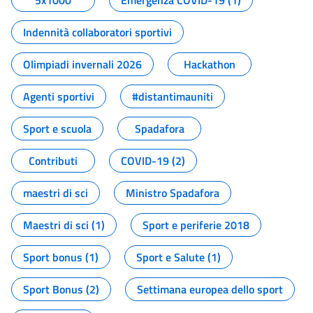
5x1000
Emergenza COVID-19 (1)
Indennità collaboratori sportivi
Olimpiadi invernali 2026
Hackathon
Agenti sportivi
#distantimauniti
Sport e scuola
Spadafora
Contributi
COVID-19 (2)
maestri di sci
Ministro Spadafora
Maestri di sci (1)
Sport e periferie 2018
Sport bonus (1)
Sport e Salute (1)
Sport Bonus (2)
Settimana europea dello sport