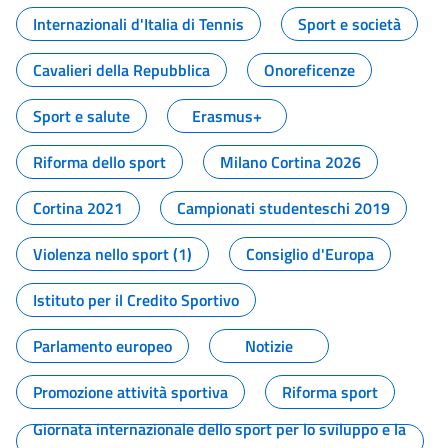
Internazionali d'Italia di Tennis
Sport e società
Cavalieri della Repubblica
Onoreficenze
Sport e salute
Erasmus+
Riforma dello sport
Milano Cortina 2026
Cortina 2021
Campionati studenteschi 2019
Violenza nello sport (1)
Consiglio d'Europa
Istituto per il Credito Sportivo
Parlamento europeo
Notizie
Promozione attività sportiva
Riforma sport
Giornata internazionale dello sport per lo sviluppo e la