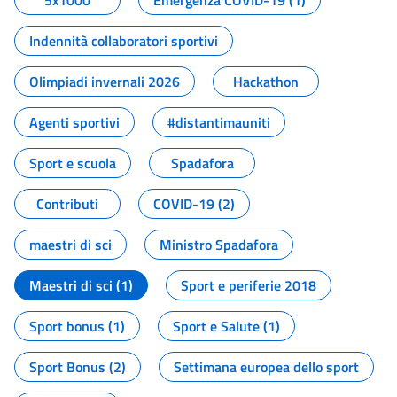
5x1000
Emergenza COVID-19 (1)
Indennità collaboratori sportivi
Olimpiadi invernali 2026
Hackathon
Agenti sportivi
#distantimauniti
Sport e scuola
Spadafora
Contributi
COVID-19 (2)
maestri di sci
Ministro Spadafora
Maestri di sci (1)
Sport e periferie 2018
Sport bonus (1)
Sport e Salute (1)
Sport Bonus (2)
Settimana europea dello sport