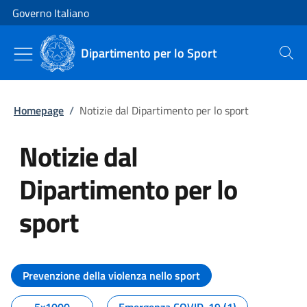
Vai al contenuto
Vai alla navigazione del sito
Governo Italiano
Dipartimento per lo Sport
Cerca
Homepage
/
Notizie dal Dipartimento per lo sport
Notizie dal
Dipartimento per lo
sport
Tutti i contenuti della pagina No
Prevenzione della violenza nello sport