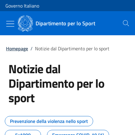
Vai al contenuto
Vai alla navigazione del sito
Governo Italiano
Dipartimento per lo Sport
Cerca
Homepage
/
Notizie dal Dipartimento per lo sport
Notizie dal
Dipartimento per lo
sport
Tutti i contenuti della pagina No
Prevenzione della violenza nello sport