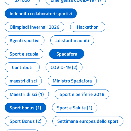
5x1000
Emergenza COVID-19 (1)
Indennità collaboratori sportivi
Olimpiadi invernali 2026
Hackathon
Agenti sportivi
#distantimauniti
Sport e scuola
Spadafora
Contributi
COVID-19 (2)
maestri di sci
Ministro Spadafora
Maestri di sci (1)
Sport e periferie 2018
Sport bonus (1)
Sport e Salute (1)
Sport Bonus (2)
Settimana europea dello sport