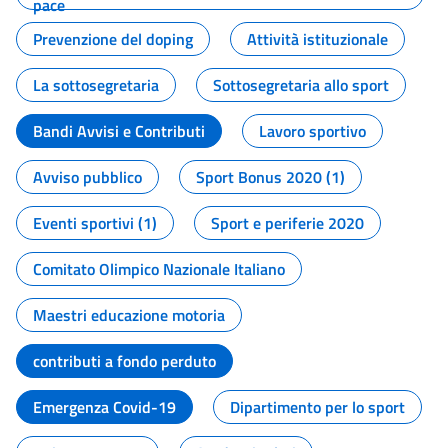
pace
Prevenzione del doping
Attività istituzionale
La sottosegretaria
Sottosegretaria allo sport
Bandi Avvisi e Contributi
Lavoro sportivo
Avviso pubblico
Sport Bonus 2020 (1)
Eventi sportivi (1)
Sport e periferie 2020
Comitato Olimpico Nazionale Italiano
Maestri educazione motoria
contributi a fondo perduto
Emergenza Covid-19
Dipartimento per lo sport