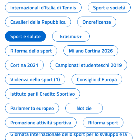
Internazionali d'Italia di Tennis
Sport e società
Cavalieri della Repubblica
Onoreficenze
Sport e salute
Erasmus+
Riforma dello sport
Milano Cortina 2026
Cortina 2021
Campionati studenteschi 2019
Violenza nello sport (1)
Consiglio d'Europa
Istituto per il Credito Sportivo
Parlamento europeo
Notizie
Promozione attività sportiva
Riforma sport
Giornata internazionale dello sport per lo sviluppo e la