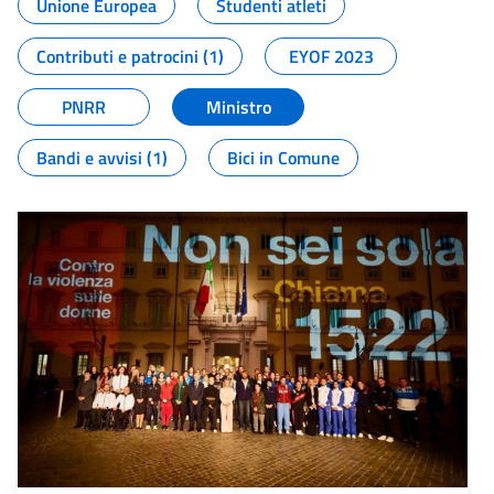
Unione Europea
Studenti atleti
Contributi e patrocini (1)
EYOF 2023
PNRR
Ministro
Bandi e avvisi (1)
Bici in Comune