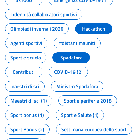
5x1000
Emergenza COVID-19 (1)
Indennità collaboratori sportivi
Olimpiadi invernali 2026
Hackathon
Agenti sportivi
#distantimauniti
Sport e scuola
Spadafora
Contributi
COVID-19 (2)
maestri di sci
Ministro Spadafora
Maestri di sci (1)
Sport e periferie 2018
Sport bonus (1)
Sport e Salute (1)
Sport Bonus (2)
Settimana europea dello sport