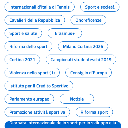
Internazionali d'Italia di Tennis
Sport e società
Cavalieri della Repubblica
Onoreficenze
Sport e salute
Erasmus+
Riforma dello sport
Milano Cortina 2026
Cortina 2021
Campionati studenteschi 2019
Violenza nello sport (1)
Consiglio d'Europa
Istituto per il Credito Sportivo
Parlamento europeo
Notizie
Promozione attività sportiva
Riforma sport
Giornata internazionale dello sport per lo sviluppo e la