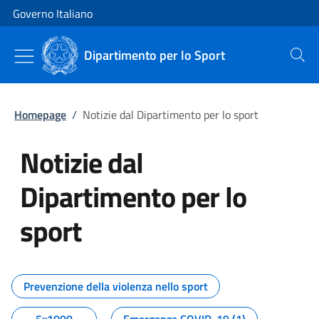
Vai al contenuto
Vai alla navigazione del sito
Governo Italiano
Dipartimento per lo Sport
Cerca
Homepage
/
Notizie dal Dipartimento per lo sport
Notizie dal
Dipartimento per lo
sport
Tutti i contenuti della pagina No
Prevenzione della violenza nello sport