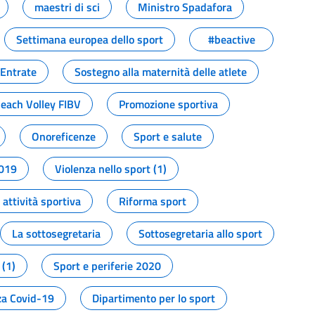
maestri di sci
Ministro Spadafora
Settimana europea dello sport
#beactive
 Entrate
Sostegno alla maternità delle atlete
Beach Volley FIBV
Promozione sportiva
Onoreficenze
Sport e salute
2019
Violenza nello sport (1)
attività sportiva
Riforma sport
La sottosegretaria
Sottosegretaria allo sport
 (1)
Sport e periferie 2020
a Covid-19
Dipartimento per lo sport