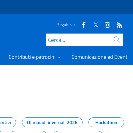
Seguici su:
Cerca
Contributi e patrocini
Comunicazione ed Eventi
t
ortivi
Olimpiadi invernali 2026
Hackathon