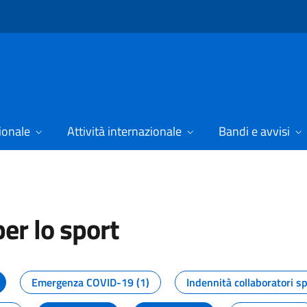
ionale
Attività internazionale
Bandi e avvisi
er lo sport
tizie dal Dipartimento per lo spor
Emergenza COVID-19 (1)
Indennità collaboratori sp