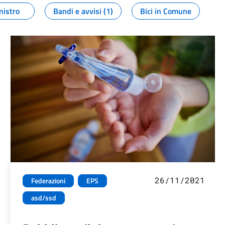
nistro
Bandi e avvisi (1)
Bici in Comune
26/11/2021
Federazioni
EPS
asd/ssd