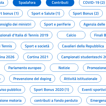
ola
Spadafora
Contributi
COVID-19 (2)
t bonus (1)
Sport e Salute (1)
Sport Bonus (2)
onsiglio dei ministri
Sport e periferie
Agenzia delle
zionali d'Italia di Tennis 2019
Calcio
Finali 
i Tennis
Sport e società
Cavalieri della Repubblica
tina 2026
Cortina 2021
Campionati studenteschi 
Parlamento europeo
Notizie
Promozione 
e
Prevenzione del doping
Attività istituzionale
viso pubblico
Sport Bonus 2020 (1)
Eventi sportivi
zione motoria
contributi a fondo perduto
Emergenz