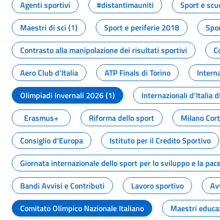
Agenti sportivi
#distantimauniti
Sport e scu
Maestri di sci (1)
Sport e periferie 2018
Spor
Contrasto alla manipolazione dei risultati sportivi
C
Aero Club d'Italia
ATP Finals di Torino
Interna
Olimpiadi Invernali 2026 (1)
Internazionali d'Italia d
Erasmus+
Riforma dello sport
Milano Cor
Consiglio d'Europa
Istituto per il Credito Sportivo
Giornata internazionale dello sport per lo sviluppo e la pac
Bandi Avvisi e Contributi
Lavoro sportivo
Av
Comitato Olimpico Nazionale Italiano
Maestri educa