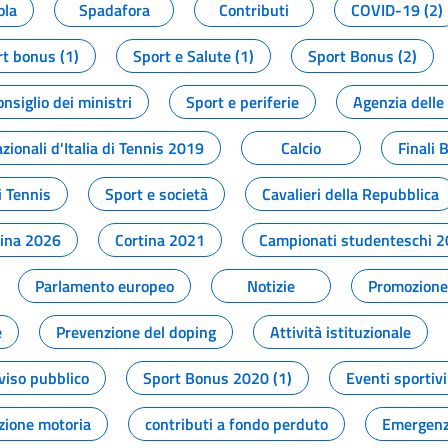
ola
Spadafora
Contributi
COVID-19 (2)
t bonus (1)
Sport e Salute (1)
Sport Bonus (2)
onsiglio dei ministri
Sport e periferie
Agenzia delle
zionali d'Italia di Tennis 2019
Calcio
Finali 
i Tennis
Sport e società
Cavalieri della Repubblica
tina 2026
Cortina 2021
Campionati studenteschi 
Parlamento europeo
Notizie
Promozione 
e
Prevenzione del doping
Attività istituzionale
viso pubblico
Sport Bonus 2020 (1)
Eventi sportivi
zione motoria
contributi a fondo perduto
Emergenz