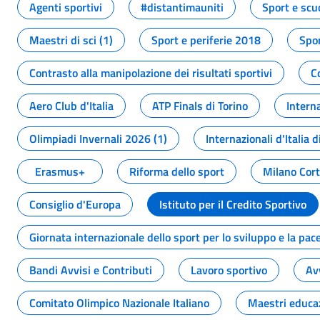
Agenti sportivi
#distantimauniti
Sport e scu
Maestri di sci (1)
Sport e periferie 2018
Spor
Contrasto alla manipolazione dei risultati sportivi
C
Aero Club d'Italia
ATP Finals di Torino
Interna
Olimpiadi Invernali 2026 (1)
Internazionali d'Italia d
Erasmus+
Riforma dello sport
Milano Cor
Consiglio d'Europa
Istituto per il Credito Sportivo
Giornata internazionale dello sport per lo sviluppo e la pac
Bandi Avvisi e Contributi
Lavoro sportivo
Av
Comitato Olimpico Nazionale Italiano
Maestri educa