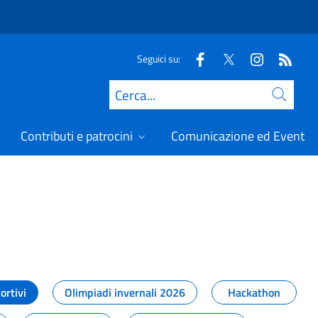
Seguici su:
Cerca
Contributi e patrocini
Comunicazione ed Eventi
t
ortivi
Olimpiadi invernali 2026
Hackathon