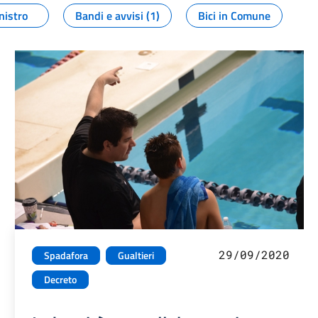
nistro
Bandi e avvisi (1)
Bici in Comune
29/09/2020
Spadafora
Gualtieri
Decreto