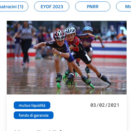
patrocini (1)
EYOF 2023
PNRR
Mi
03/02/2021
mutuo liquidità
fondo di garanzia