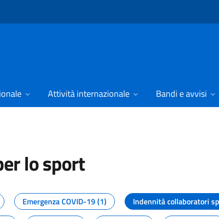
ionale
Attività internazionale
Bandi e avvisi
er lo sport
tizie dal Dipartimento per lo spor
Emergenza COVID-19 (1)
Indennità collaboratori sp