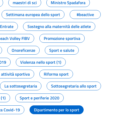
maestri di sci
Ministro Spadafora
Settimana europea dello sport
#beactive
 Entrate
Sostegno alla maternità delle atlete
Beach Volley FIBV
Promozione sportiva
Onoreficenze
Sport e salute
2019
Violenza nello sport (1)
attività sportiva
Riforma sport
La sottosegretaria
Sottosegretaria allo sport
 (1)
Sport e periferie 2020
a Covid-19
Dipartimento per lo sport