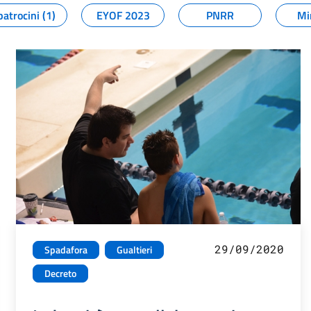
patrocini (1)
EYOF 2023
PNRR
Mi
29/09/2020
Spadafora
Gualtieri
Decreto