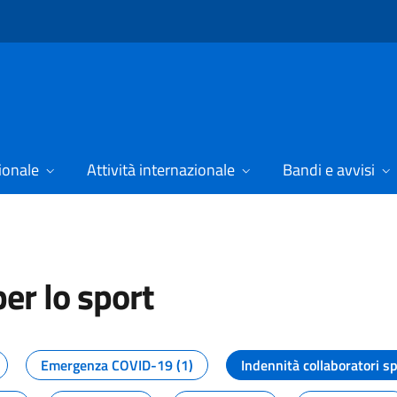
ionale
Attività internazionale
Bandi e avvisi
er lo sport
tizie dal Dipartimento per lo spor
Emergenza COVID-19 (1)
Indennità collaboratori sp