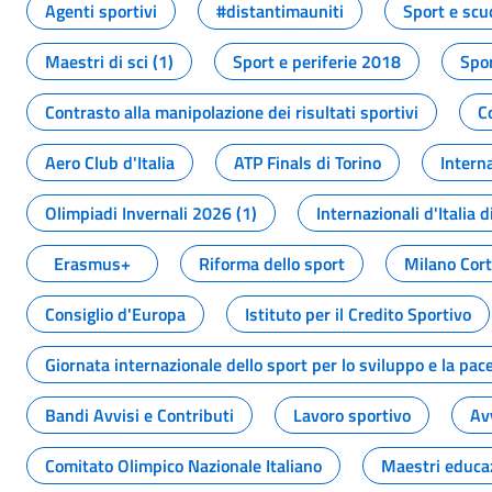
Agenti sportivi
#distantimauniti
Sport e scu
Maestri di sci (1)
Sport e periferie 2018
Spor
Contrasto alla manipolazione dei risultati sportivi
C
Aero Club d'Italia
ATP Finals di Torino
Interna
Olimpiadi Invernali 2026 (1)
Internazionali d'Italia d
Erasmus+
Riforma dello sport
Milano Cor
Consiglio d'Europa
Istituto per il Credito Sportivo
Giornata internazionale dello sport per lo sviluppo e la pac
Bandi Avvisi e Contributi
Lavoro sportivo
Av
Comitato Olimpico Nazionale Italiano
Maestri educa