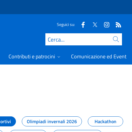
Seguici su:
Cerca
Contributi e patrocini
Comunicazione ed Eventi
t
ortivi
Olimpiadi invernali 2026
Hackathon