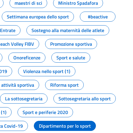
maestri di sci
Ministro Spadafora
Settimana europea dello sport
#beactive
 Entrate
Sostegno alla maternità delle atlete
Beach Volley FIBV
Promozione sportiva
Onoreficenze
Sport e salute
2019
Violenza nello sport (1)
attività sportiva
Riforma sport
La sottosegretaria
Sottosegretaria allo sport
 (1)
Sport e periferie 2020
a Covid-19
Dipartimento per lo sport