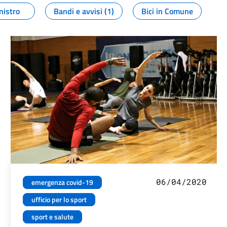
nistro
Bandi e avvisi (1)
Bici in Comune
06/04/2020
emergenza covid-19
ufficio per lo sport
sport e salute