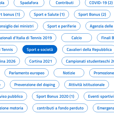
ola
Spadafora
Contributi
COVID-19 (2)
t bonus (1)
Sport e Salute (1)
Sport Bonus (2)
onsiglio dei ministri
Sport e periferie
Agenzia delle
zionali d'Italia di Tennis 2019
Calcio
Finali 
i Tennis
Sport e società
Cavalieri della Repubblica
tina 2026
Cortina 2021
Campionati studenteschi 
Parlamento europeo
Notizie
Promozione 
e
Prevenzione del doping
Attività istituzionale
viso pubblico
Sport Bonus 2020 (1)
Eventi sportivi
zione motoria
contributi a fondo perduto
Emergenz