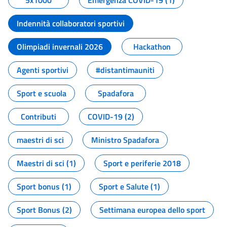
5x1000
Emergenza COVID-19 (1)
Indennità collaboratori sportivi
Olimpiadi invernali 2026
Hackathon
Agenti sportivi
#distantimauniti
Sport e scuola
Spadafora
Contributi
COVID-19 (2)
maestri di sci
Ministro Spadafora
Maestri di sci (1)
Sport e periferie 2018
Sport bonus (1)
Sport e Salute (1)
Sport Bonus (2)
Settimana europea dello sport