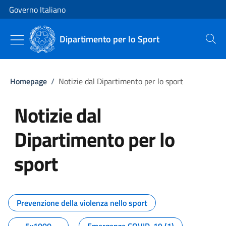
Vai al contenuto
Vai alla navigazione del sito
Governo Italiano
Dipartimento per lo Sport
Cerca
Homepage
/
Notizie dal Dipartimento per lo sport
Notizie dal
Dipartimento per lo
sport
Tutti i contenuti della pagina No
Prevenzione della violenza nello sport