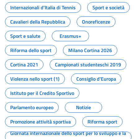
Internazionali d'Italia di Tennis
Sport e società
Cavalieri della Repubblica
Onoreficenze
Sport e salute
Erasmus+
Riforma dello sport
Milano Cortina 2026
Cortina 2021
Campionati studenteschi 2019
Violenza nello sport (1)
Consiglio d'Europa
Istituto per il Credito Sportivo
Parlamento europeo
Notizie
Promozione attività sportiva
Riforma sport
Giornata internazionale dello sport per lo sviluppo e la