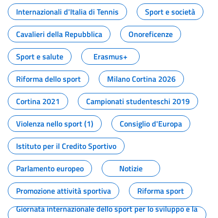
Internazionali d'Italia di Tennis
Sport e società
Cavalieri della Repubblica
Onoreficenze
Sport e salute
Erasmus+
Riforma dello sport
Milano Cortina 2026
Cortina 2021
Campionati studenteschi 2019
Violenza nello sport (1)
Consiglio d'Europa
Istituto per il Credito Sportivo
Parlamento europeo
Notizie
Promozione attività sportiva
Riforma sport
Giornata internazionale dello sport per lo sviluppo e la