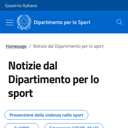
Vai al contenuto
Vai alla navigazione del sito
Governo Italiano
Dipartimento per lo Sport
Cerca
Homepage
/
Notizie dal Dipartimento per lo sport
Notizie dal
Dipartimento per lo
sport
Tutti i contenuti della pagina No
Prevenzione della violenza nello sport