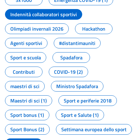
5x1000
Emergenza COVID-19 (1)
Indennità collaboratori sportivi
Olimpiadi invernali 2026
Hackathon
Agenti sportivi
#distantimauniti
Sport e scuola
Spadafora
Contributi
COVID-19 (2)
maestri di sci
Ministro Spadafora
Maestri di sci (1)
Sport e periferie 2018
Sport bonus (1)
Sport e Salute (1)
Sport Bonus (2)
Settimana europea dello sport