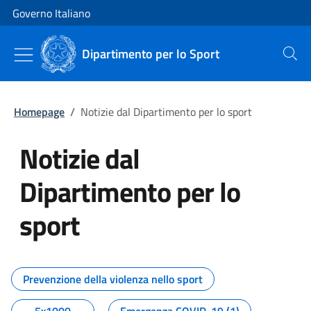
Vai al contenuto
Vai alla navigazione del sito
Governo Italiano
Dipartimento per lo Sport
Cerca
Homepage
/
Notizie dal Dipartimento per lo sport
Notizie dal
Dipartimento per lo
sport
Tutti i contenuti della pagina No
Prevenzione della violenza nello sport