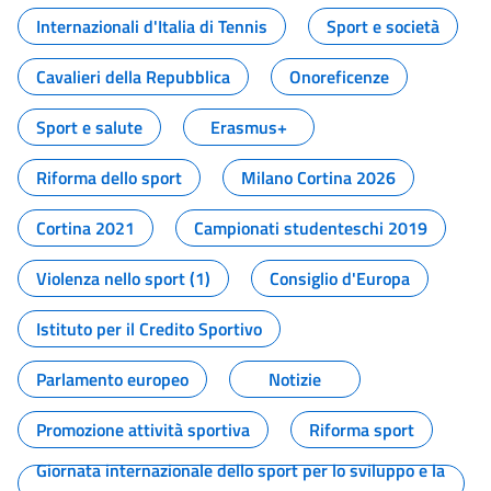
Internazionali d'Italia di Tennis
Sport e società
Cavalieri della Repubblica
Onoreficenze
Sport e salute
Erasmus+
Riforma dello sport
Milano Cortina 2026
Cortina 2021
Campionati studenteschi 2019
Violenza nello sport (1)
Consiglio d'Europa
Istituto per il Credito Sportivo
Parlamento europeo
Notizie
Promozione attività sportiva
Riforma sport
Giornata internazionale dello sport per lo sviluppo e la