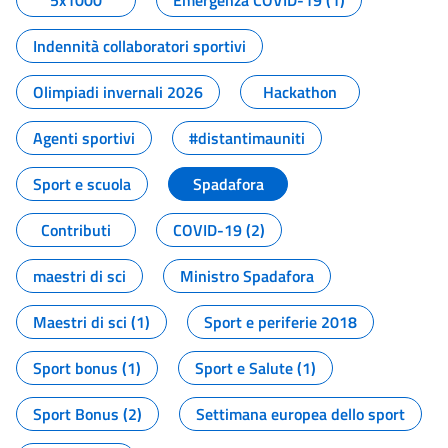
5x1000
Emergenza COVID-19 (1)
Indennità collaboratori sportivi
Olimpiadi invernali 2026
Hackathon
Agenti sportivi
#distantimauniti
Sport e scuola
Spadafora
Contributi
COVID-19 (2)
maestri di sci
Ministro Spadafora
Maestri di sci (1)
Sport e periferie 2018
Sport bonus (1)
Sport e Salute (1)
Sport Bonus (2)
Settimana europea dello sport