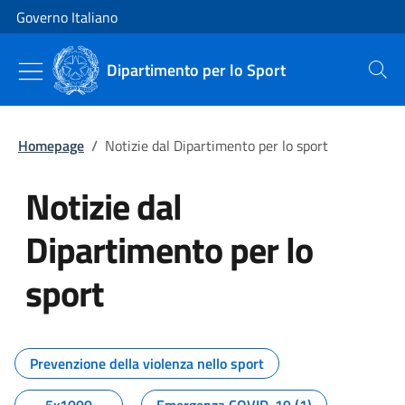
Vai al contenuto
Vai alla navigazione del sito
Governo Italiano
Dipartimento per lo Sport
Cerca
Homepage
/
Notizie dal Dipartimento per lo sport
Notizie dal
Dipartimento per lo
sport
Tutti i contenuti della pagina No
Prevenzione della violenza nello sport