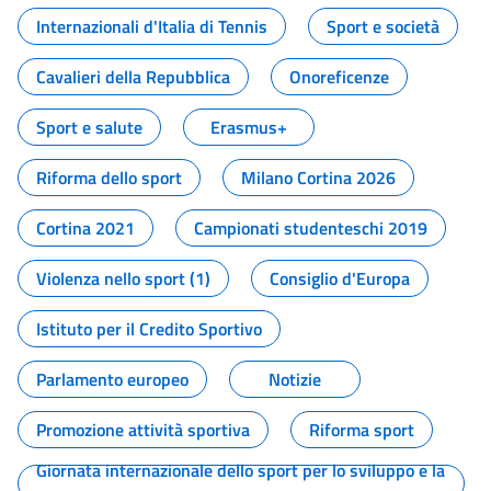
Internazionali d'Italia di Tennis
Sport e società
Cavalieri della Repubblica
Onoreficenze
Sport e salute
Erasmus+
Riforma dello sport
Milano Cortina 2026
Cortina 2021
Campionati studenteschi 2019
Violenza nello sport (1)
Consiglio d'Europa
Istituto per il Credito Sportivo
Parlamento europeo
Notizie
Promozione attività sportiva
Riforma sport
Giornata internazionale dello sport per lo sviluppo e la