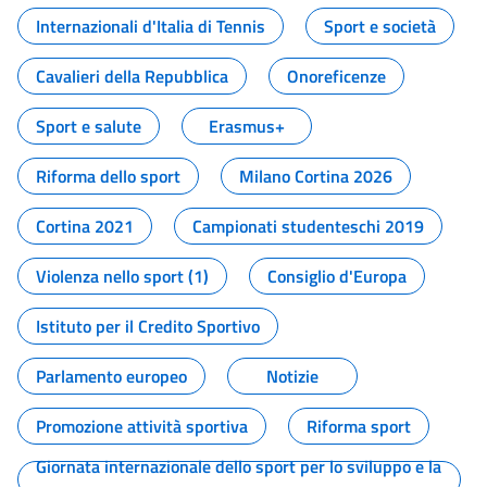
Internazionali d'Italia di Tennis
Sport e società
Cavalieri della Repubblica
Onoreficenze
Sport e salute
Erasmus+
Riforma dello sport
Milano Cortina 2026
Cortina 2021
Campionati studenteschi 2019
Violenza nello sport (1)
Consiglio d'Europa
Istituto per il Credito Sportivo
Parlamento europeo
Notizie
Promozione attività sportiva
Riforma sport
Giornata internazionale dello sport per lo sviluppo e la