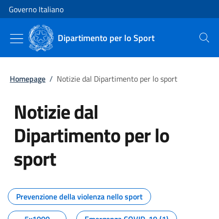
Vai al contenuto
Vai alla navigazione del sito
Governo Italiano
Dipartimento per lo Sport
Cerca
Homepage
/
Notizie dal Dipartimento per lo sport
Notizie dal
Dipartimento per lo
sport
Tutti i contenuti della pagina No
Prevenzione della violenza nello sport