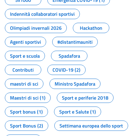
5x1000
Emergenza COVID-19 (1)
Indennità collaboratori sportivi
Olimpiadi invernali 2026
Hackathon
Agenti sportivi
#distantimauniti
Sport e scuola
Spadafora
Contributi
COVID-19 (2)
maestri di sci
Ministro Spadafora
Maestri di sci (1)
Sport e periferie 2018
Sport bonus (1)
Sport e Salute (1)
Sport Bonus (2)
Settimana europea dello sport